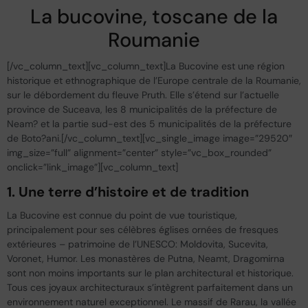
La bucovine, toscane de la
Roumanie
[/vc_column_text][vc_column_text]La Bucovine est une région
historique et ethnographique de l’Europe centrale de la Roumanie,
sur le débordement du fleuve Pruth. Elle s’étend sur l’actuelle
province de Suceava, les 8 municipalités de la préfecture de
Neam? et la partie sud-est des 5 municipalités de la préfecture
de Boto?ani.[/vc_column_text][vc_single_image image=”29520″
img_size=”full” alignment=”center” style=”vc_box_rounded”
onclick=”link_image”][vc_column_text]
1. Une terre d’histoire et de tradition
La Bucovine est connue du point de vue touristique,
principalement pour ses célèbres églises ornées de fresques
extérieures – patrimoine de l’UNESCO: Moldovita, Sucevita,
Voronet, Humor. Les monastères de Putna, Neamt, Dragomirna
sont non moins importants sur le plan architectural et historique.
Tous ces joyaux architecturaux s’intègrent parfaitement dans un
environnement naturel exceptionnel. Le massif de Rarau, la vallée