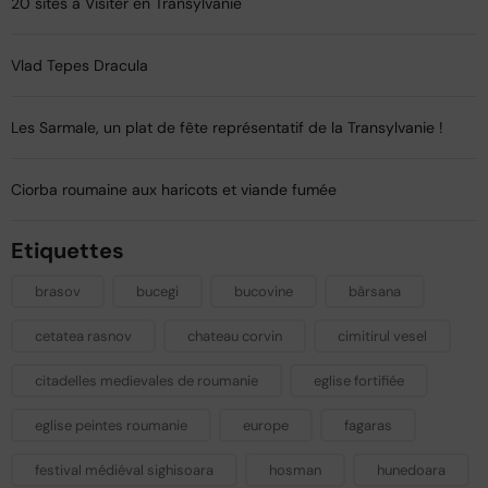
20 sites à Visiter en Transylvanie
Vlad Tepes Dracula
Les Sarmale, un plat de fête représentatif de la Transylvanie !​
Ciorba roumaine aux haricots et viande fumée
Etiquettes
brasov
bucegi
bucovine
bârsana
cetatea rasnov
chateau corvin
cimitirul vesel
citadelles medievales de roumanie
eglise fortifiée
eglise peintes roumanie
europe
fagaras
festival médiéval sighisoara
hosman
hunedoara