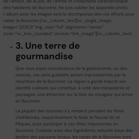
de l’amour, de la joie, de l’amitié et l’hospitalité caractéristique
des habitants de Bucovine. Ne pas oublier les appareils photo.
L’album avec les images sera la récompense des vos efforts pour
visiter la Bucovine.[/vc_column_text][vc_single_image
image=”25303″ img_size=”full” alignment=”center”
style=”vc_box_rounded” onclick=”link_image”][vc_column_text]
3. Une terre de
gourmandise
Que vous soyez connaisseurs de la gastronomie, ou des
novices, vos sens gustatifs seront impressionnés par la
nourriture de la Bucovine. La région a gardé intacte son
identité culinaire qui constitue, à coté des monastères et
paysages, une attraction sur la liste du voyageur qui arrive
en Bucovine.
La plupart des touristes s’y rendent pendant les fêtes
chrétiennes, respectivement le Noël, le Nouvel An et
Pâques, pour participer à ces fêtes importantes en
Bucovine. Cuisinés avec des ingrédients naturels issus des
jardins des paysans locaux, les repas de la Bucovine sont