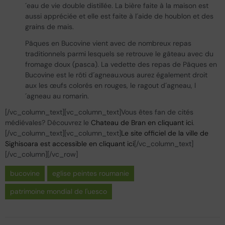
´eau de vie double distillée. La bière faite à la maison est
aussi appréciée et elle est faite à l´aide de houblon et des
grains de mais.
Pâques en Bucovine vient avec de nombreux repas
traditionnels parmi lesquels se retrouve le gâteau avec du
fromage doux (pasca). La vedette des repas de Pâques en
Bucovine est le rôti d´agneau.vous aurez également droit
aux les œufs colorés en rouges, le ragout d´agneau, l
´agneau au romarin.
[/vc_column_text][vc_column_text]Vous êtes fan de cités
médiévales? Découvrez le
Chateau de Bran en cliquant ici
.
[/vc_column_text][vc_column_text]
Le site officiel de la ville de
Sighisoara est accessible en cliquant ici
[/vc_column_text]
[/vc_column][/vc_row]
bucovine
eglise peintes roumanie
patrimoine mondial de l'uesco