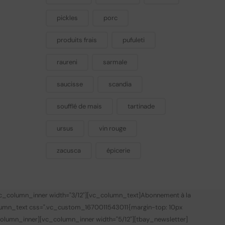
pickles
porc
produits frais
pufuleti
raureni
sarmale
saucisse
scandia
soufflé de mais
tartinade
ursus
vin rouge
zacusca
épicerie
vc_column_inner width="3/12"][vc_column_text]
Abonnement à la
lumn_text css=".vc_custom_1670011543011{margin-top: 10px
olumn_inner][vc_column_inner width="5/12"][tbay_newsletter]