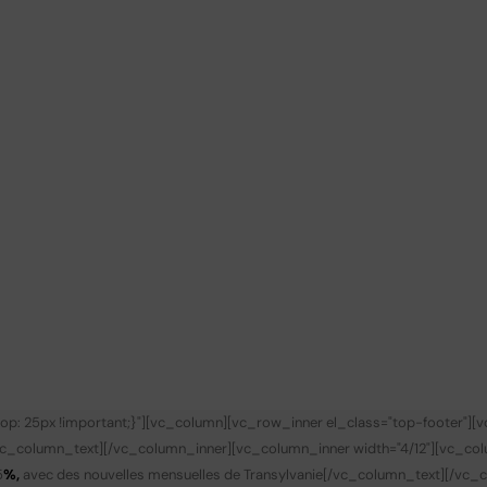
p: 25px !important;}"][vc_column][vc_row_inner el_class="top-footer"][
vc_column_text][/vc_column_inner][vc_column_inner width="4/12"][vc_co
5
%,
avec des nouvelles mensuelles de Transylvanie
[/vc_column_text][/vc_c