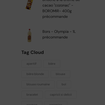
cacao "cozonac" -
BOROMIR- 400g
précommande
Bors - Olympia - 1L
précommande
Tag Cloud
aperitif
bière
bière blonde
blouse
blouse roumaine
bol
bracelet
capricii si delicii
castron
ceramica