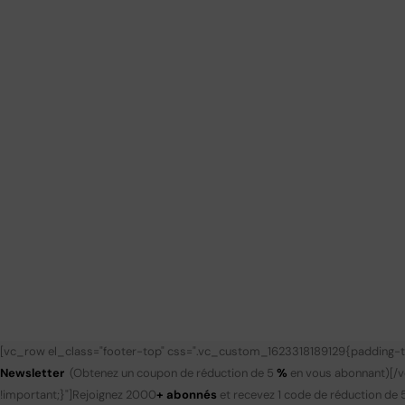
[vc_row el_class="footer-top" css=".vc_custom_1623318189129{padding-to
Newsletter
(Obtenez un coupon de réduction de 5
%
en vous abonnant)
[/
!important;}"]
Rejoignez 2000
+ abonnés
et recevez 1 code de réduction de 