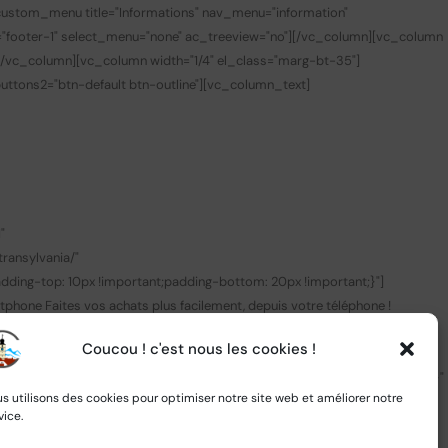
custom_menu title="Informations" nav_menu="information"
="footer-1" select_menu="none" ac_treeview="no"][/vc_column][vc_column
][/vc_column][vc_column width="1/4" el_class="marg-bt-35"]
 buttons2="btn-default btn-outline"][vc_column_text]
0
"
ransylvania/"
ing-top: 10px !important;padding-bottom: 20px !important;}"]
tphone
Faites vos achats plus facilement, depuis votre téléphone !
k_target="_blank" link="https://apps.apple.com/fr/app/central-
Coucou ! c'est nous les cookies !
nk" img_link_target="_blank"
c_row css=".vc_custom_1505445847374{padding-bottom: 30px !important;}"
s utilisons des cookies pour optimiser notre site web et améliorer notre
="custom_link" css=".vc_custom_1585897105250{margin-top: 25px
vice.
image image="2737" img_size="full"][/vc_column_inner][vc_column_inner