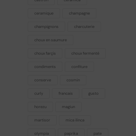
ceramique
champagne
champignons
charcuterie
choux en saumure
choux farçis
choux fermenté
condiments
confiture
conserve
cosmin
curly
francais
gusto
horezu
magiun
martisor
mica ilinca
olympia
paprika
pate