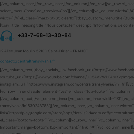
[/vc_column_inner][/vc_row_inner][/vc_column][/vc_row][vc_row el_clas
select_menu="none" ac_treeview="no"][/vc_column][vc_column width="1/4
width="1/4" el_class="marg-bt-35 clearfix"][tbay_custom_menu title="gui
[tbay_title_heading title="Nous contacter" descript="Informations de contac
+33-7-68-13-30-84
12 Allée Jean Moulin, 52100 Saint-Dizier - FRANCE
contact@centraltransylvania.fr
[/vc_column_text][tbay_socials_link facebook_url="https://www.facebook.com
youtube_url="https://www.youtube.com/channel/UC5AVVWPFAhrKvpImqeRuUEQ
instagram_url="https://www.instagram.com/centraltransylvania/?hl=fr"][
[vc_row_inner disable_element="yes" el_class="top-footer"][vc_column_i
[/vc_column_text][/vc_column_inner][vc_column_inner width="1/3"][vc_sin
transylvania/id1530248783"][/vc_column_inner][vc_column_inner width="1/
link="https://play.google.com/store/apps/details?id=com.coffye.central
el_class="bottom-footer"][vc_column][vc_row_inner][vc_column_inner][v
!important;margin-bottom: 15px !important;}" link="#"][/vc_column_inner