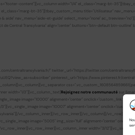
s="footer-content"][vc_column width="1/4" el_class="marg-bt-35"][tbay_
" el_class="marg-bt-35"][tbay_custom_menu title="Utilisateur" nav_menu
de & aide" nav_menu="aide-et-guide" select_menu="none" ac_treeview="no"
t de Central Transylvania" align="center" buttons="btn-default btn-outline"
/centraltransylvania.fr/" twitter_url="https://twitter.com/centraltransyl1
?view_as=subscriber" pinterest_url="https://www.pinterest.fr/centralt
/vc_column][vc_column][vc_separator css=".vc_custom_1608564859661{padd
nner width="1/3"][vc_column_text]
Rejoignez notre communauté
sur Smar
gle_image image="10000" alignment="center" onclick="custom_link" img_lin
3"][vc_single_image image="10007" alignment="center" onclick="custom_li
transylvania"][/vc_column_inner][/vc_row_inner][/vc_column][/vc_row][v
Nou
c_single_image image="5005" img_size="full" alignment="center" onclick
ser
][/vc_row_inner][vc_row_inner][vc_column_inner width="3/12"][vc_single_