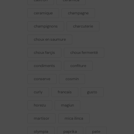
ceramique
champagne
champignons
charcuterie
choux en saumure
choux farçis
choux fermenté
condiments
confiture
conserve
cosmin
curly
francais
gusto
horezu
magiun
martisor
mica ilinca
olympia
paprika
pate