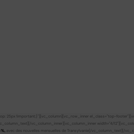
p: 25px !important;}"][vc_column][vc_row_inner el_class="top-footer"][
vc_column_text][/vc_column_inner][vc_column_inner width="4/12"][vc_co
5
%,
avec des nouvelles mensuelles de Transylvanie
[/vc_column_text][/vc_c