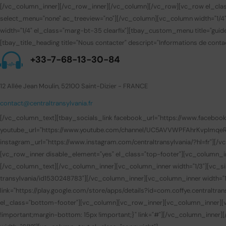
[/vc_column_inner][/vc_row_inner][/vc_column][/vc_row][vc_row el_clas
select_menu="none" ac_treeview="no"][/vc_column][vc_column width="1/4
width="1/4" el_class="marg-bt-35 clearfix"][tbay_custom_menu title="gui
[tbay_title_heading title="Nous contacter" descript="Informations de contac
+33-7-68-13-30-84
12 Allée Jean Moulin, 52100 Saint-Dizier - FRANCE
contact@centraltransylvania.fr
[/vc_column_text][tbay_socials_link facebook_url="https://www.facebook.com
youtube_url="https://www.youtube.com/channel/UC5AVVWPFAhrKvpImqeRuUEQ
instagram_url="https://www.instagram.com/centraltransylvania/?hl=fr"][
[vc_row_inner disable_element="yes" el_class="top-footer"][vc_column_i
[/vc_column_text][/vc_column_inner][vc_column_inner width="1/3"][vc_sin
transylvania/id1530248783"][/vc_column_inner][vc_column_inner width="1/
link="https://play.google.com/store/apps/details?id=com.coffye.central
el_class="bottom-footer"][vc_column][vc_row_inner][vc_column_inner][v
!important;margin-bottom: 15px !important;}" link="#"][/vc_column_inner