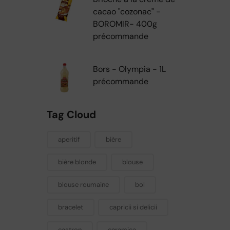
cacao "cozonac" -
BOROMIR- 400g
précommande
Bors - Olympia - 1L
précommande
Tag Cloud
aperitif
bière
bière blonde
blouse
blouse roumaine
bol
bracelet
capricii si delicii
castron
ceramica