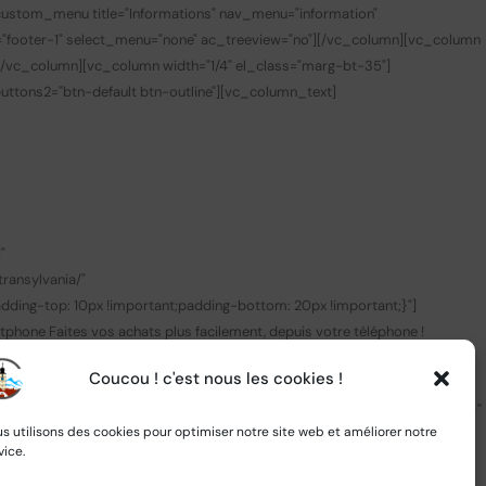
custom_menu title="Informations" nav_menu="information"
="footer-1" select_menu="none" ac_treeview="no"][/vc_column][vc_column
][/vc_column][vc_column width="1/4" el_class="marg-bt-35"]
 buttons2="btn-default btn-outline"][vc_column_text]
0
"
ransylvania/"
ing-top: 10px !important;padding-bottom: 20px !important;}"]
tphone
Faites vos achats plus facilement, depuis votre téléphone !
k_target="_blank" link="https://apps.apple.com/fr/app/central-
Coucou ! c'est nous les cookies !
nk" img_link_target="_blank"
c_row css=".vc_custom_1505445847374{padding-bottom: 30px !important;}"
s utilisons des cookies pour optimiser notre site web et améliorer notre
="custom_link" css=".vc_custom_1585897105250{margin-top: 25px
vice.
image image="2737" img_size="full"][/vc_column_inner][vc_column_inner