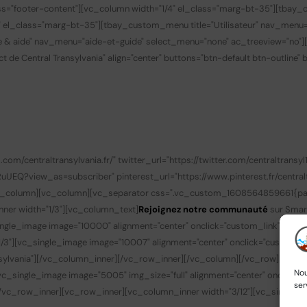
s="footer-content"][vc_column width="1/4" el_class="marg-bt-35"][tbay_
" el_class="marg-bt-35"][tbay_custom_menu title="Utilisateur" nav_menu
de & aide" nav_menu="aide-et-guide" select_menu="none" ac_treeview="no"
t de Central Transylvania" align="center" buttons="btn-default btn-outline"
/centraltransylvania.fr/" twitter_url="https://twitter.com/centraltransyl1
?view_as=subscriber" pinterest_url="https://www.pinterest.fr/centralt
/vc_column][vc_column][vc_separator css=".vc_custom_1608564859661{padd
nner width="1/3"][vc_column_text]
Rejoignez notre communauté
sur Smar
gle_image image="10000" alignment="center" onclick="custom_link" img_lin
3"][vc_single_image image="10007" alignment="center" onclick="custom_li
transylvania"][/vc_column_inner][/vc_row_inner][/vc_column][/vc_row][v
Nou
c_single_image image="5005" img_size="full" alignment="center" onclick
ser
][/vc_row_inner][vc_row_inner][vc_column_inner width="3/12"][vc_single_