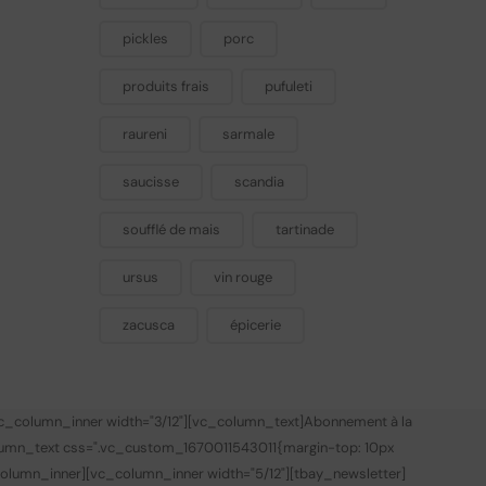
pickles
porc
produits frais
pufuleti
raureni
sarmale
saucisse
scandia
soufflé de mais
tartinade
ursus
vin rouge
zacusca
épicerie
vc_column_inner width="3/12"][vc_column_text]
Abonnement à la
lumn_text css=".vc_custom_1670011543011{margin-top: 10px
olumn_inner][vc_column_inner width="5/12"][tbay_newsletter]