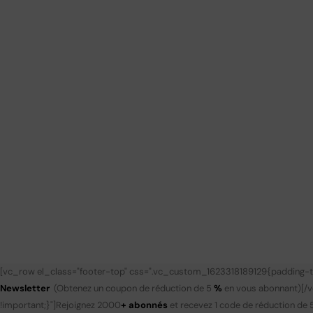
[vc_row el_class="footer-top" css=".vc_custom_1623318189129{padding-to
Newsletter
(Obtenez un coupon de réduction de 5
%
en vous abonnant)
[/
!important;}"]
Rejoignez 2000
+ abonnés
et recevez 1 code de réduction de 