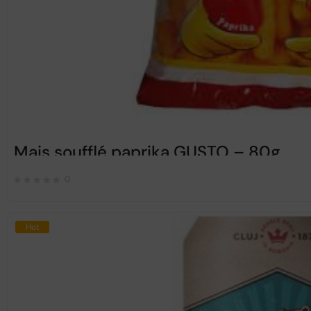
Mais soufflé paprika GUSTO – 80g
0
Hot