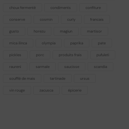
choux fermenté
condiments
confiture
conserve
cosmin
curly
francais
gusto
horezu
magiun
martisor
mica ilinca
olympia
paprika
pate
pickles
porc
produits frais
pufuleti
raureni
sarmale
saucisse
scandia
soufflé de mais
tartinade
ursus
vin rouge
zacusca
épicerie