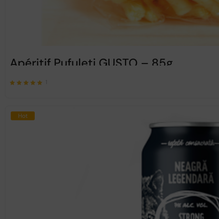
Apéritif Pufuleti GUSTO – 85g
1
Note
sur 5
5.00
Hot