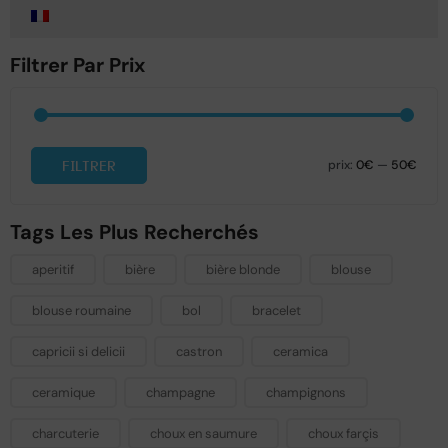
Filtrer Par Prix
FILTRER
prix:
0€
—
50€
Tags Les Plus Recherchés
aperitif
bière
bière blonde
blouse
blouse roumaine
bol
bracelet
capricii si delicii
castron
ceramica
ceramique
champagne
champignons
charcuterie
choux en saumure
choux farçis