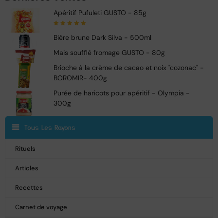
Apéritif Pufuleti GUSTO - 85g
Note
5.00
sur
Bière brune Dark Silva - 500ml
5
Mais soufflé fromage GUSTO - 80g
Brioche à la crème de cacao et noix "cozonac" -
BOROMIR- 400g
Purée de haricots pour apéritif - Olympia -
300g
Tous Les Rayons
Rituels
Articles
Recettes
Carnet de voyage