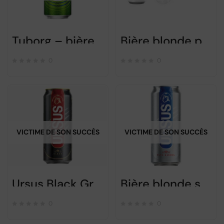
Tuborg – bière bonde de luxe – 500ml
Bière blonde premium CIUC – 6X500ml – pack
0
0
VICTIME DE SON SUCCÈS
VICTIME DE SON SUCCÈS
Ursus Black Grizzly 500ml
Bière blonde sans alcool URSUS – 500ml
0
0