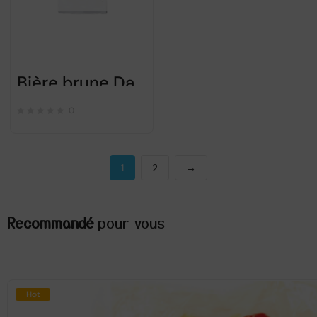
Bière brune Dark Silva 24x500ml
0
1
2
→
Recommandé
pour vous
Hot