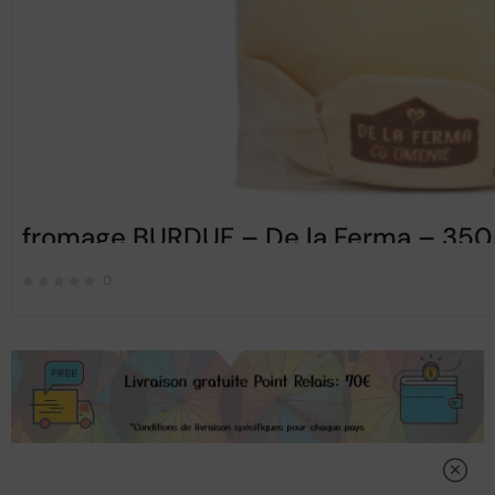
fromage BURDUF – De la Ferma – 350
0