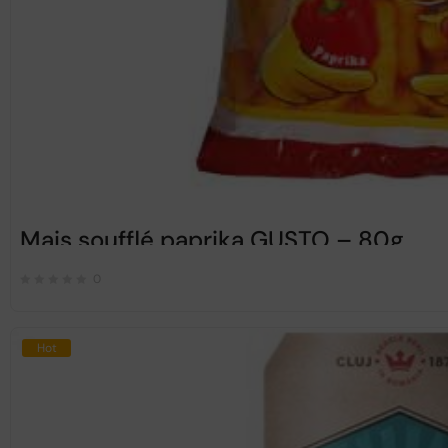
Mais soufflé paprika GUSTO – 80g
0
Hot