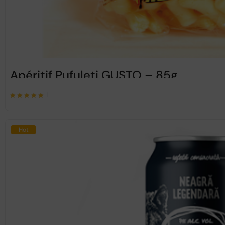
Apéritif Pufuleti GUSTO – 85g
1
Note
sur 5
5.00
Hot