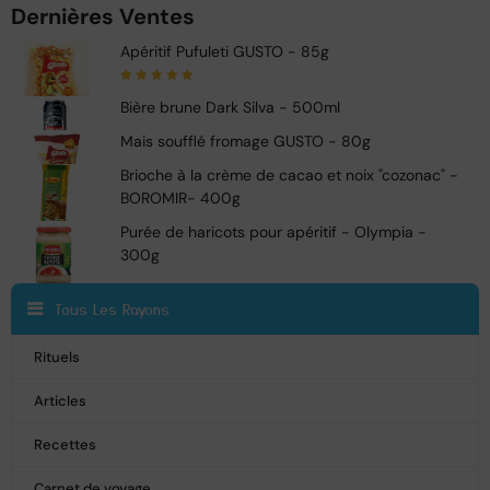
Dernières Ventes
Apéritif Pufuleti GUSTO - 85g
Note
5.00
sur
Bière brune Dark Silva - 500ml
5
Mais soufflé fromage GUSTO - 80g
Brioche à la crème de cacao et noix "cozonac" -
BOROMIR- 400g
Purée de haricots pour apéritif - Olympia -
300g
Tous Les Rayons
Rituels
Articles
Recettes
Carnet de voyage