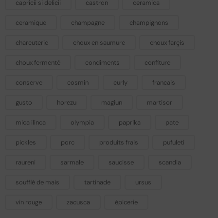
capricii si delicii
castron
ceramica
ceramique
champagne
champignons
charcuterie
choux en saumure
choux farçis
choux fermenté
condiments
confiture
conserve
cosmin
curly
francais
gusto
horezu
magiun
martisor
mica ilinca
olympia
paprika
pate
pickles
porc
produits frais
pufuleti
raureni
sarmale
saucisse
scandia
soufflé de mais
tartinade
ursus
vin rouge
zacusca
épicerie