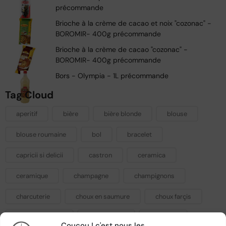
précommande
Brioche à la crème de cacao et noix "cozonac" -
BOROMIR- 400g précommande
Brioche à la crème de cacao "cozonac" -
BOROMIR- 400g précommande
Bors - Olympia - 1L précommande
Tag Cloud
aperitif
bière
bière blonde
blouse
blouse roumaine
bol
bracelet
capricii si delicii
castron
ceramica
ceramique
champagne
champignons
charcuterie
choux en saumure
choux farçis
choux fermenté
condiments
confiture
Coucou ! c'est nous les