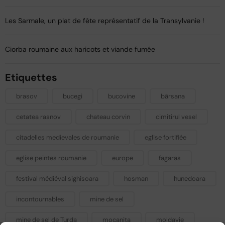
Les Sarmale, un plat de fête représentatif de la Transylvanie !​
Ciorba roumaine aux haricots et viande fumée
Etiquettes
brasov
bucegi
bucovine
bârsana
cetatea rasnov
chateau corvin
cimitirul vesel
citadelles medievales de roumanie
eglise fortifiée
eglise peintes roumanie
europe
fagaras
festival médiéval sighisoara
hosman
hunedoara
incontournables
mine de sel
mine de sel de Turda
mocanita
moldavie