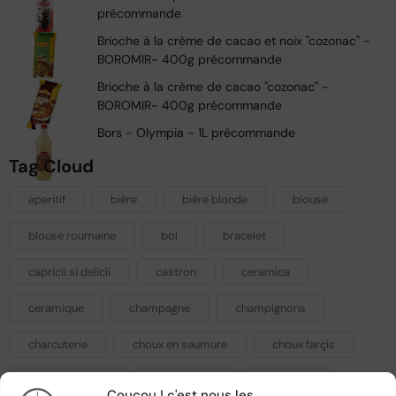
précommande
Brioche à la crème de cacao et noix "cozonac" -
BOROMIR- 400g précommande
Brioche à la crème de cacao "cozonac" -
BOROMIR- 400g précommande
Bors - Olympia - 1L précommande
Tag Cloud
aperitif
bière
bière blonde
blouse
blouse roumaine
bol
bracelet
capricii si delicii
castron
ceramica
ceramique
champagne
champignons
charcuterie
choux en saumure
choux farçis
choux fermenté
condiments
confiture
Coucou ! c'est nous les