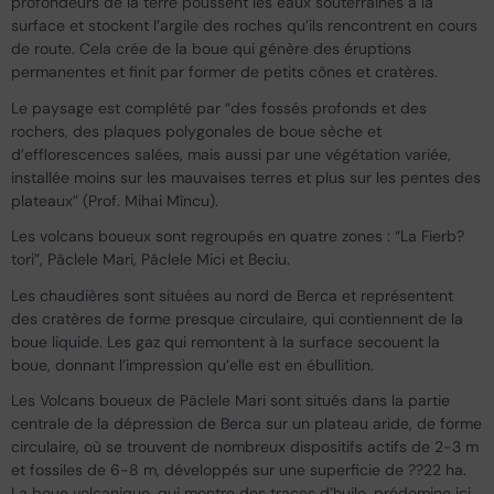
profondeurs de la terre poussent les eaux souterraines à la
surface et stockent l’argile des roches qu’ils rencontrent en cours
de route. Cela crée de la boue qui génère des éruptions
permanentes et finit par former de petits cônes et cratères.
Le paysage est complété par “des fossés profonds et des
rochers, des plaques polygonales de boue sèche et
d’efflorescences salées, mais aussi par une végétation variée,
installée moins sur les mauvaises terres et plus sur les pentes des
plateaux” (Prof. Mihai Mîncu).
Les volcans boueux sont regroupés en quatre zones : “La Fierb?
tori”, Pâclele Mari, Pâclele Mici et Beciu.
Les chaudières sont situées au nord de Berca et représentent
des cratères de forme presque circulaire, qui contiennent de la
boue liquide. Les gaz qui remontent à la surface secouent la
boue, donnant l’impression qu’elle est en ébullition.
Les Volcans boueux de Pâclele Mari sont situés dans la partie
centrale de la dépression de Berca sur un plateau aride, de forme
circulaire, où se trouvent de nombreux dispositifs actifs de 2-3 m
et fossiles de 6-8 m, développés sur une superficie de ??22 ha.
La boue volcanique, qui montre des traces d’huile, prédomine ici.