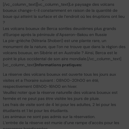
[/vc_column_text][vc_column_text]Le paysage des volcans
boueux change-t-il constamment en raison de la quantité de
boue qui atteint la surface et de l’endroit où les éruptions ont lieu
?
Les volcans boueux de Berca sontles deuxièmes plus grands
d’Europe après la péninsule d’Apseron-Bakou en Russie
La pie-grièche (Nitraria Shoberi) est une plante rare, un
monument de la nature, que l’on ne trouve que dans la région des
volcans boueux, en Sibérie et en Australie ? Ainsi, Berca est le
point le plus occidental de son aire mondiale.[/vc_column_text]
[vc_column_text]
Informations pratiques:
La réserve des volcans boueux est ouverte tous les jours aux
visites et a l’horaire suivant : 08h00-20h00 en été,
respectivement 08h00-16h00 en hiver.
Veuillez noter que la réserve naturelle des volcans boueux est
fermée et ne peut pas être visitée les jours de pluie.
Les frais de visite sont de 4 lei pour les adultes, 2 lei pour les
étudiants et 1 lei pour les étudiants.
Les animaux ne sont pas admis sur la réservation.
L’entrée de la réserve est munie d’une rampe d’accès pour les
personnes handicapées.