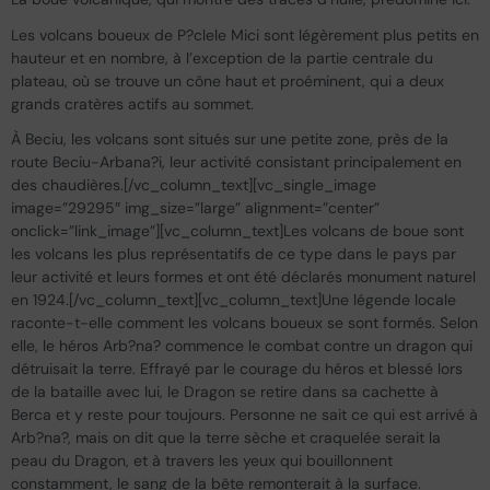
Les volcans boueux de P?clele Mici sont légèrement plus petits en
hauteur et en nombre, à l’exception de la partie centrale du
plateau, où se trouve un cône haut et proéminent, qui a deux
grands cratères actifs au sommet.
À Beciu, les volcans sont situés sur une petite zone, près de la
route Beciu-Arbana?i, leur activité consistant principalement en
des chaudières.[/vc_column_text][vc_single_image
image=”29295″ img_size=”large” alignment=”center”
onclick=”link_image”][vc_column_text]Les volcans de boue sont
les volcans les plus représentatifs de ce type dans le pays par
leur activité et leurs formes et ont été déclarés monument naturel
en 1924.[/vc_column_text][vc_column_text]Une légende locale
raconte-t-elle comment les volcans boueux se sont formés. Selon
elle, le héros Arb?na? commence le combat contre un dragon qui
détruisait la terre. Effrayé par le courage du héros et blessé lors
de la bataille avec lui, le Dragon se retire dans sa cachette à
Berca et y reste pour toujours. Personne ne sait ce qui est arrivé à
Arb?na?, mais on dit que la terre sèche et craquelée serait la
peau du Dragon, et à travers les yeux qui bouillonnent
constamment, le sang de la bête remonterait à la surface.