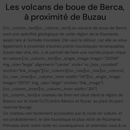
Les volcans de boue de Berca,
à proximité de Buzau
[/vc_column_text][vc_column_text]Les volcans de boue de Berca
sont une spécifité géologique de cette région de la Roumanie,
assez rare à l’échelle mondiale. Elle vaut le détour, car elle se situe
également à proximité d’autres points touristiques remarquables
(route des vins, etc…), et permet de faire une ournée pique-nique
en nature.[/vc_column_text][vc_single_image image=”29286″
img_size=”large” alignment=”center” style=”vc_box_rounded”
onclick=”link_image”][/vc_column][/vc_row][vc_row][vc_column]
[vc_row_inner][vc_column_inner width=”1/4″][vc_single_image
image=”29170″ img_size=”large” onclick=”link_image”]
[/vc_column_inner][vc_column_inner width=”3/4″]
[vc_column_text]Le chateau de Bran est situé dans la région de
Brasov, sur la route DJ73 entre Râsnov et Rucar, au pied du parc
national Bucegi.
Ce chateau est facilement accessible par la route en voiture, et
est probablement, le site touristique le plus visité de Roumanie.
Prévoyez donc votre visite en conséquence, et attendez vous à ce