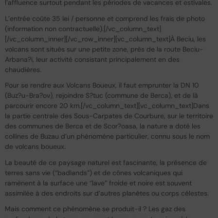
l’affluence surtout pendant les périodes de vacances et estivales.
L’entrée coûte 35 lei / personne et comprend les frais de photo
(information non contractuelle).[/vc_column_text]
[/vc_column_inner][/vc_row_inner][vc_column_text]À Beciu, les
volcans sont situés sur une petite zone, près de la route Beciu-
Arbana?i, leur activité consistant principalement en des
chaudières.
Pour se rendre aux Volcans Boueux, il faut emprunter la DN 10
(Buz?u-Bra?ov), rejoindre S?tuc (commune de Berca), et de là
parcourir encore 20 km.[/vc_column_text][vc_column_text]Dans
la partie centrale des Sous-Carpates de Courbure, sur le territoire
des communes de Berca et de Scor?oasa, la nature a doté les
collines de Buzau d’un phénomène particulier, connu sous le nom
de volcans boueux.
La beauté de ce paysage naturel est fascinante, la présence de
terres sans vie (“badlands”) et de cônes volcaniques qui
ramènent à la surface une “lave” froide et noire est souvent
assimilée à des endroits sur d’autres planètes ou corps célestes.
Mais comment ce phénomène se produit-il ? Les gaz des