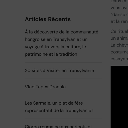
Dans ce
vous ave
“danse d
Articles Récents
et la re
Ce ritue
À la découverte de la communauté
un anima
hongroise en Transylvanie : un
La chèvr
voyage à travers la culture, le
costume
patrimoine et la tradition
essayant
20 sites à Visiter en Transylvanie
Vlad Tepes Dracula
Les Sarmale, un plat de fête
représentatif de la Transylvanie !​
Ciorba roumaine aux haricots et