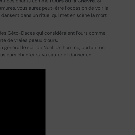
gnent ces chants comme
l’Ours ou la Chèvre
. Si
mures, vous aurez peut-être l’occasion de voir la
 dansent dans un rituel qui met en scène la mort
s des Géto-Daces qui considéraient l’ours comme
rte de vraies peaux d’ours.
 en général le soir de Noël. Un homme, portant un
sieurs chanteurs, va sauter et danser en