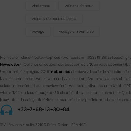
vlad tepes
volcans de boue
volcans de boue de berca
voyage
voyage en roumanie
[vc_row el_class="footer-top" css=".vc_custom_1623318189129{padding-to
Newsletter
(Obtenez un coupon de réduction de 5
%
en vous abonnant)
[/
!important;}"]
Rejoignez 2000
+ abonnés
et recevez 1 code de réduction de 
[/vc_column_inner][/vc_row_inner][/vc_column][/vc_row][vc_row el_clas
select_menu="none" ac_treeview="no"][/vc_column][vc_column width="1/4
width="1/4" el_class="marg-bt-35 clearfix"][tbay_custom_menu title="gui
[tbay_title_heading title="Nous contacter" descript="Informations de contac
+33-7-68-13-30-84
12 Allée Jean Moulin, 52100 Saint-Dizier - FRANCE