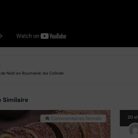
S
s de Noël en Roumanie: les Colinde
e Similaire
20 si
Commentaires fermés