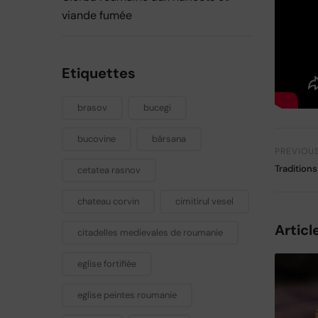
viande fumée
Etiquettes
brasov
bucegi
bucovine
bârsana
PREVIOU
Tradition
cetatea rasnov
chateau corvin
cimitirul vesel
Articl
citadelles medievales de roumanie
eglise fortifiée
eglise peintes roumanie