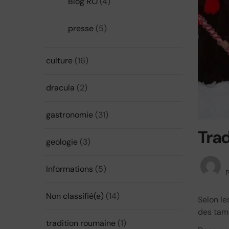
Blog RO
(4)
presse
(5)
culture
(16)
dracula
(2)
gastronomie
(31)
Trad
geologie
(3)
Informations
(5)
P
Non classifié(e)
(14)
Selon le
des tamb
tradition roumaine
(1)