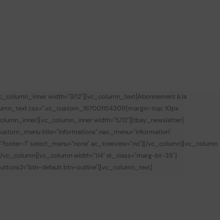
vc_column_inner width="3/12"][vc_column_text]
Abonnement à la
lumn_text css=".vc_custom_1670011543011{margin-top: 10px
olumn_inner][vc_column_inner width="5/12"][tbay_newsletter]
custom_menu title="Informations" nav_menu="information"
="footer-1" select_menu="none" ac_treeview="no"][/vc_column][vc_column
][/vc_column][vc_column width="1/4" el_class="marg-bt-35"]
 buttons2="btn-default btn-outline"][vc_column_text]
0