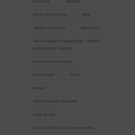
roumanie
sapânta
sejour en roumanie
sfinx
sighetu marmatiei
sighisoara
Tarte croquante aux griottes - recette
proposée par Raureni
tourisme en roumanie
transylvanie
Turda
unesco
ville médiévale roumaine
viseu de sus
visites à faire dans les maramures