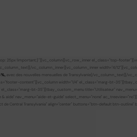
p: 25px !important;}"][vc_column][vc_row_inner el_class="top-footer"][
vc_column_text][/vc_column_inner][vc_column_inner width="4/12"][vc_co
5
%,
avec des nouvelles mensuelles de Transylvanie
[/vc_column_text][/vc_c
s="footer-content"][vc_column width="1/4" el_class="marg-bt-35"][tbay_
" el_class="marg-bt-35"][tbay_custom_menu title="Utilisateur" nav_menu
de & aide" nav_menu="aide-et-guide" select_menu="none" ac_treeview="no"
t de Central Transylvania" align="center" buttons="btn-default btn-outline"