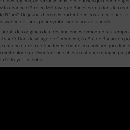
rtaines régions, on retrouve ainsi des danses qui accompa
z la chance d’être en Moldavie, en Bucovine, ou dans les mara
e l’Ours”. De jeunes hommes portent des costumes d’ours, et
naissance de l’ours pour symboliser la nouvelle année.
l aurait des origines des très anciennes remontant au temp
l sacré. Dans le village de Comanesti, à côté de Bacau, on po
e est une autre tradition festive haute en couleurs qui a lieu
 multicolore représentant une chèvre est accompagné par plu
 d’effrayer les hôtes.