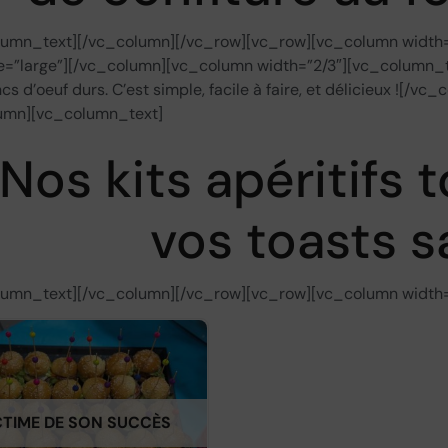
lumn_text][/vc_column][/vc_row][vc_row][vc_column width
=”large”][/vc_column][vc_column width=”2/3″][vc_column_tex
cs d’oeuf durs. C’est simple, facile à faire, et délicieux ![
umn][vc_column_text]
Nos kits apéritifs 
vos toasts 
lumn_text][/vc_column][/vc_row][vc_row][vc_column width=
CTIME DE SON SUCCÈS