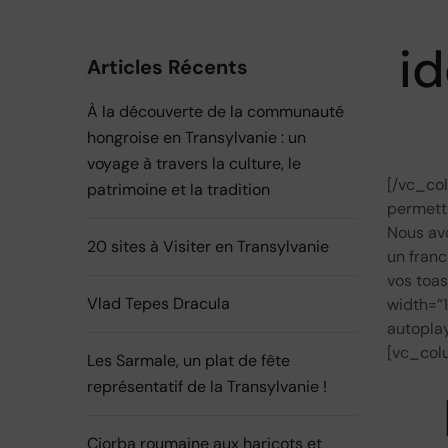
id
Articles Récents
À la découverte de la communauté
hongroise en Transylvanie : un
voyage à travers la culture, le
[/vc_co
patrimoine et la tradition
permettr
Nous avo
20 sites à Visiter en Transylvanie
un franc
vos toa
Vlad Tepes Dracula
width=”
autopla
[vc_col
Les Sarmale, un plat de fête
représentatif de la Transylvanie !​
Ciorba roumaine aux haricots et