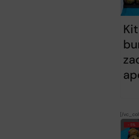
Kit
bu
za
apé
[/vc_co
- 5%