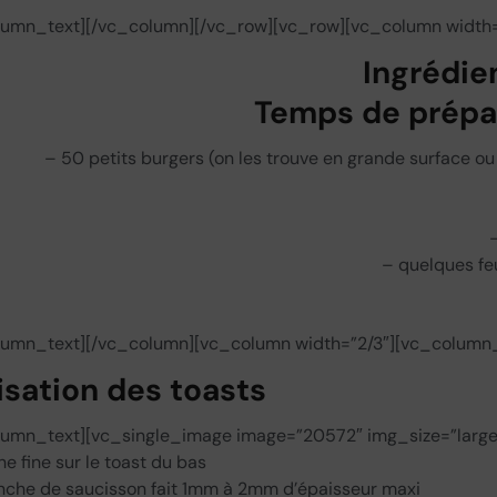
lumn_text][/vc_column][/vc_row][vc_row][vc_column width=
Ingrédie
Temps de prépar
– 50 petits burgers (on les trouve en grande surface 
– quelques feu
lumn_text][/vc_column][vc_column width=”2/3″][vc_column_
isation des toasts
lumn_text][vc_single_image image=”20572″ img_size=”large”]
e fine sur le toast du bas
anche de saucisson fait 1mm à 2mm d’épaisseur maxi