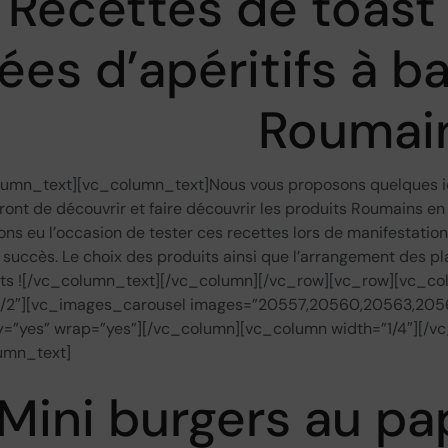
Recettes de toast
ées d’apéritifs à b
Roumai
lumn_text][vc_column_text]Nous vous proposons quelques idée
ont de découvrir et faire découvrir les produits Roumains en t
ns eu l’occasion de tester ces recettes lors de manifestations
 succès. Le choix des produits ainsi que l’arrangement des 
sts ![/vc_column_text][/vc_column][/vc_row][vc_row][vc_co
1/2″][vc_images_carousel images=”20557,20560,20563,205
y=”yes” wrap=”yes”][/vc_column][vc_column width=”1/4″][/
umn_text]
Mini burgers au pa