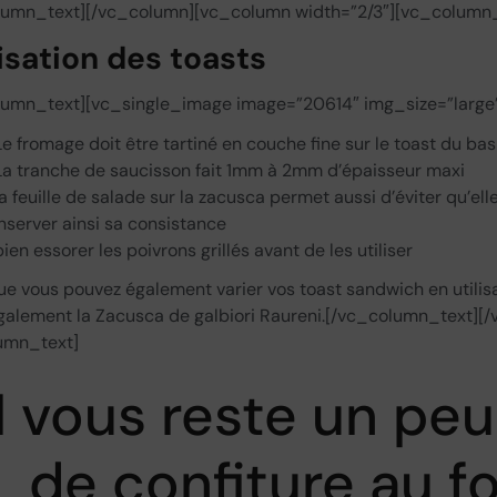
lumn_text][/vc_column][vc_column width=”2/3″][vc_column_
isation des toasts
lumn_text][vc_single_image image=”20614″ img_size=”large
Le fromage doit être tartiné en couche fine sur le toast du bas
La tranche de saucisson fait 1mm à 2mm d’épaisseur maxi
la feuille de salade sur la zacusca permet aussi d’éviter qu’ell
nserver ainsi sa consistance
ien essorer les poivrons grillés avant de les utiliser
e vous pouvez également varier vos toast sandwich en utili
 également la Zacusca de galbiori Raureni.[/vc_column_text
umn_text]
Il vous reste un pe
de confiture au f