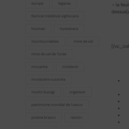
europe
fagaras
– la feu
dessus[
festival médiéval sighisoara
hosman
hunedoara
incontournables
mine de sel
[/vc_co
mine de sel de Turda
mocanita
moldavie
monastère sucevita
monts bucegi
organiser
patrimoine mondial de l'uesco
poiana brasov
rasnov