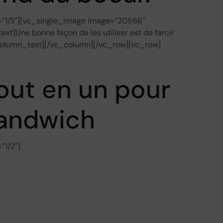
=”1/3″][vc_single_image image=”20566″
t]Une bonne façon de les utiliser est de farcir
/vc_column_text][/vc_column][/vc_row][vc_row]
tout en un pour
sandwich
”1/2″]