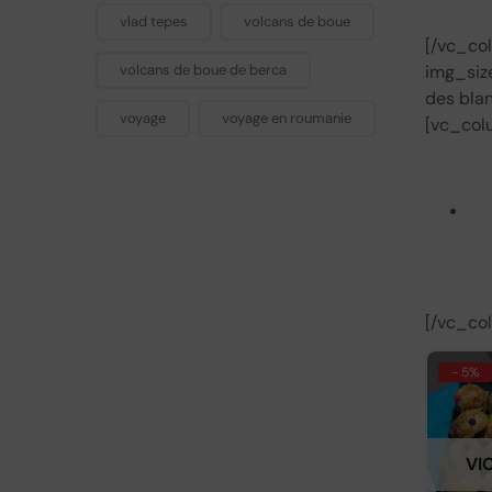
vlad tepes
volcans de boue
[/vc_co
img_size
volcans de boue de berca
des blan
voyage
voyage en roumanie
[vc_col
[/vc_co
- 5%
VI