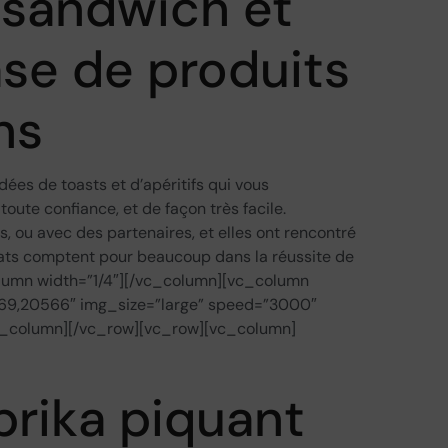
 sandwich et
ase de produits
ns
s de toasts et d’apéritifs qui vous
oute confiance, et de façon très facile.
, ou avec des partenaires, et elles ont rencontré
plats comptent pour beaucoup dans la réussite de
lumn width=”1/4″][/vc_column][vc_column
69,20566″ img_size=”large” speed=”3000″
vc_column][/vc_row][vc_row][vc_column]
prika piquant