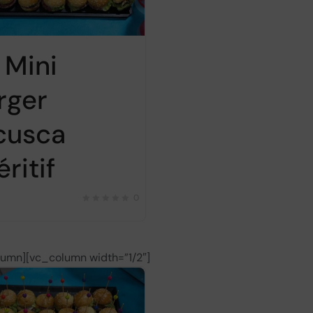
 Mini
rger
cusca
ritif
0
lumn][vc_column width=”1/2″]