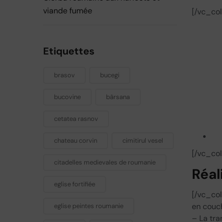
viande fumée
[/vc_co
Etiquettes
brasov
bucegi
bucovine
bârsana
cetatea rasnov
chateau corvin
cimitirul vesel
[/vc_co
citadelles medievales de roumanie
Réal
eglise fortifiée
[/vc_co
en couch
eglise peintes roumanie
– La tr