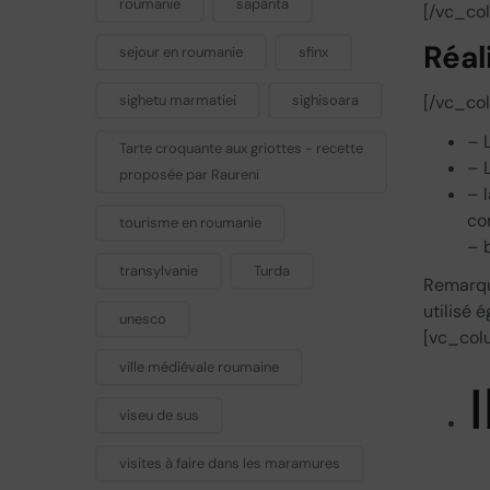
roumanie
sapânta
[/vc_co
Réal
sejour en roumanie
sfinx
sighetu marmatiei
sighisoara
[/vc_co
– 
Tarte croquante aux griottes - recette
– 
proposée par Raureni
– 
co
tourisme en roumanie
– b
transylvanie
Turda
Remarqu
utilisé
unesco
[vc_col
ville médiévale roumaine
viseu de sus
visites à faire dans les maramures