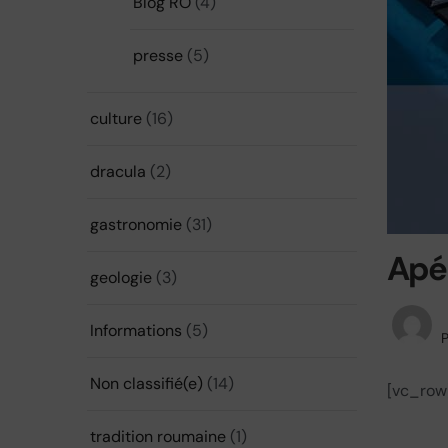
Blog RO
(4)
presse
(5)
culture
(16)
dracula
(2)
gastronomie
(31)
Apér
geologie
(3)
Informations
(5)
P
Non classifié(e)
(14)
[vc_row
tradition roumaine
(1)