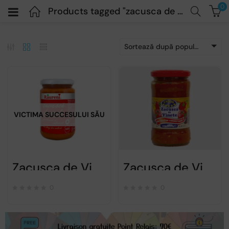
0
Products tagged "zacusca de vinete"
Sortează după popularitatea vânzărilor
VICTIMA SUCCESULUI SĂU
Zacusca de Vinete – Raureni – 300gr
Zacusca de Vinete – ENCON – 290gr
0
0