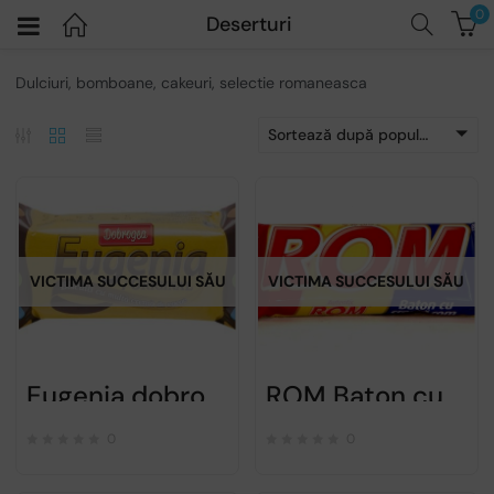
0
Deserturi
Dulciuri, bomboane, cakeuri, selectie romaneasca
Sortează după popularitatea vânzărilor
VICTIMA SUCCESULUI SĂU
VICTIMA SUCCESULUI SĂU
Eugenia dobrogea original – 36g
ROM Baton cu ciocolata – 30gr
0
0