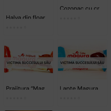
Cozonac cu crema de cacao – BOROMIR – 400g
Halva din floarea soarelui – feleacul – 200g
0
0
VICTIMA SUCCESULUI SĂU
VICTIMA SUCCESULUI SĂU
Prajitura “Magura” cu crema de cacao
Lapte Magura
0
0