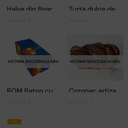
Halva din floarea soarelui cu cacao – feleacul – 200g
Turta dulce de Sibiu BOROMIR – 400gr
0
0
VICTIMA SUCCESULUI SĂU
VICTIMA SUCCESULUI SĂU
ROM Baton cu ciocolata – 36x30gr
Cozonac artizanal cu crema de nuca si stafide – 600gr PRECOMANDA
0
0
Hot