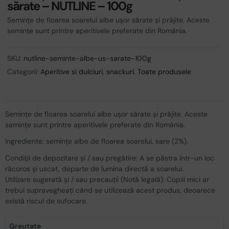
sărate – NUTLINE – 100g
Semințe de floarea soarelui albe ușor sărate și prăjite. Aceste
semințe sunt printre aperitivele preferate din România.
SKU:
nutline-seminte-albe-us-sarate-100g
Categorii:
Aperitive si dulciuri
,
snackuri
,
Toate produsele
Semințe de floarea soarelui albe ușor sărate și prăjite. Aceste
semințe sunt printre aperitivele preferate din România.
Ingrediente: semințe albe de floarea soarelui, sare (2%).
Condiții de depozitare și / sau pregătire: A se păstra într-un loc
răcoros și uscat, departe de lumina directă a soarelui.
Utilizare sugerată și / sau precauții (Notă legală): Copiii mici ar
trebui supravegheați când se utilizează acest produs, deoarece
există riscul de sufocare.
Greutate