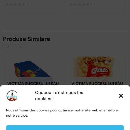
0
0
Produse Similare
VICTIMA SUCCESULUI SĂU
VICTIMA SUCCESULUI SĂU
Coucou ! c'est nous les
cookies !
Nous utilisons des cookies pour optimiser notre site web et améliorer
ROM Baton cu ciocolata – 36x30gr
Pufuleți GUSTO aperitif 45g
notre service.
0
0