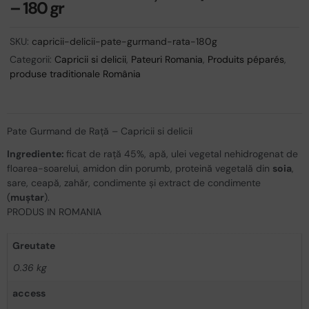
– 180 gr
SKU:
capricii-delicii-pate-gurmand-rata-180g
Categorii:
Capricii si delicii
,
Pateuri Romania
,
Produits péparés
,
produse traditionale România
Pate Gurmand de Rață – Capricii si delicii
Ingrediente:
ficat de rață 45%, apă, ulei vegetal nehidrogenat de
floarea-soarelui, amidon din porumb, proteină vegetală din
soia
,
sare, ceapă, zahăr, condimente şi extract de condimente
(
muştar
).
PRODUS IN ROMANIA
Greutate
0.36 kg
access