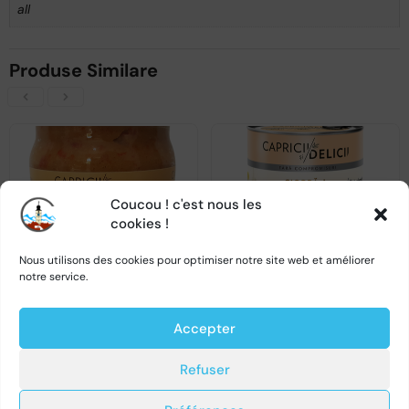
all
Produse Similare
Coucou ! c'est nous les
VICTIMA SUCCESULUI SĂU
cookies !
Nous utilisons des cookies pour optimiser notre site web et améliorer
notre service.
Salata de vinete cu ardei copt – 500g – Capricii si Delicii
Ciorba de burta cu smântâna – 400gr – Capricii si Delicii
Accepter
0
0
Refuser