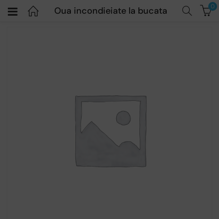
0
Oua incondieiate la bucata