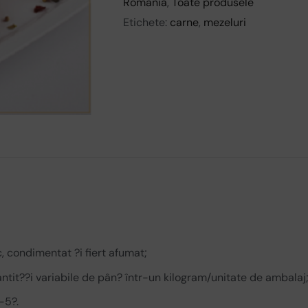
Romania
,
Toate produsele
Etichete:
carne
,
mezeluri
, condimentat ?i fiert afumat;
antit??i variabile de pân? într-un kilogram/unitate de ambalaj
-5?.