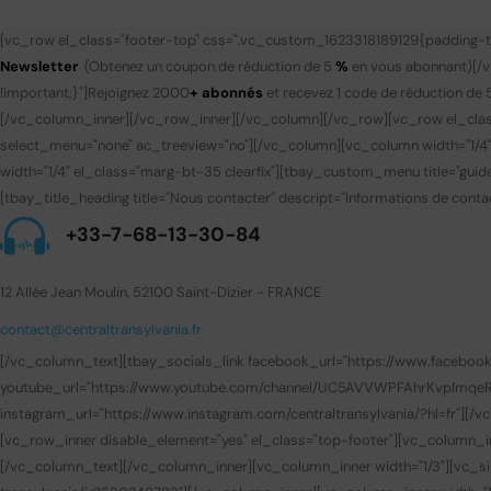
[vc_row el_class="footer-top" css=".vc_custom_1623318189129{padding-to
Newsletter
(Obtenez un coupon de réduction de 5
%
en vous abonnant)
[/
!important;}"]
Rejoignez 2000
+ abonnés
et recevez 1 code de réduction de 
[/vc_column_inner][/vc_row_inner][/vc_column][/vc_row][vc_row el_clas
select_menu="none" ac_treeview="no"][/vc_column][vc_column width="1/4
width="1/4" el_class="marg-bt-35 clearfix"][tbay_custom_menu title="gui
[tbay_title_heading title="Nous contacter" descript="Informations de contac
+33-7-68-13-30-84
12 Allée Jean Moulin, 52100 Saint-Dizier - FRANCE
contact@centraltransylvania.fr
[/vc_column_text][tbay_socials_link facebook_url="https://www.facebook.com
youtube_url="https://www.youtube.com/channel/UC5AVVWPFAhrKvpImqeRuUEQ
instagram_url="https://www.instagram.com/centraltransylvania/?hl=fr"][
[vc_row_inner disable_element="yes" el_class="top-footer"][vc_column_i
[/vc_column_text][/vc_column_inner][vc_column_inner width="1/3"][vc_sin