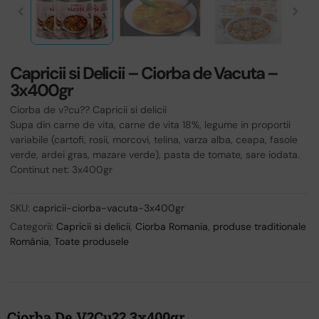
Capricii si Delicii – Ciorba de Vacuta –
3x400gr
Ciorba de v?cu?? Capricii si delicii
Supa din carne de vita, carne de vita 18%, legume in proportii
variabile (cartofi, rosii, morcovi, telina, varza alba, ceapa, fasole
verde, ardei gras, mazare verde), pasta de tomate, sare iodata.
Continut net: 3x400gr
SKU:
capricii-ciorba-vacuta-3x400gr
Categorii:
Capricii si delicii
,
Ciorba Romania
,
produse traditionale
România
,
Toate produsele
Ciorba De V?cu?? 3x400gr