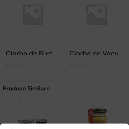
Ciorba de Burta, Scandia Sibiu – 400 g
Ciorba de Vacuta Scandia Sibiu – 400 g
0
0
Produse Similare