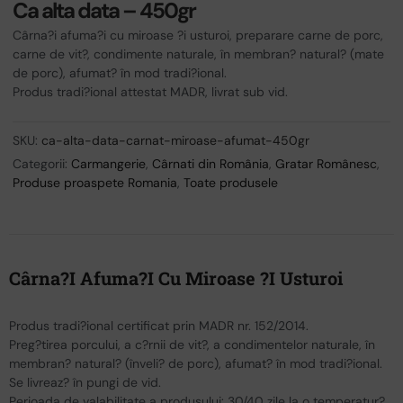
Ca alta data – 450gr
Cârna?i afuma?i cu miroase ?i usturoi, preparare carne de porc,
carne de vit?, condimente naturale, în membran? natural? (mate
de porc), afumat? în mod tradi?ional.
Produs tradi?ional attestat MADR, livrat sub vid.
SKU:
ca-alta-data-carnat-miroase-afumat-450gr
Categorii:
Carmangerie
,
Cârnati din România
,
Gratar Românesc
,
Produse proaspete Romania
,
Toate produsele
Cârna?i Afuma?i Cu Miroase ?i Usturoi
Produs tradi?ional certificat prin MADR nr. 152/2014.
Preg?tirea porcului, a c?rnii de vit?, a condimentelor naturale, în
membran? natural? (înveli? de porc), afumat? în mod tradi?ional.
Se livreaz? în pungi de vid.
Perioada de valabilitate a produsului: 30/40 zile la o temperatur?