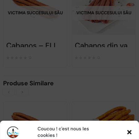
VICTIMA SUCCESULUI SĂU
VICTIMA SUCCESULUI SĂU
Cabanos – ELIT – 1kg
Cabanos din valcea – Avi giis – 500gr
0
0
Produse Similare
Coucou ! c'est nous les
VICTIMA SUCCESULUI SĂU
VICTIMA SUCCESULUI SĂU
cookies !