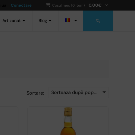
0.00
€
ziua
Conectare
Cosul meu (0 item)
Artizanat
Blog
Sortează după popularitatea vânzărilor
Sortare: