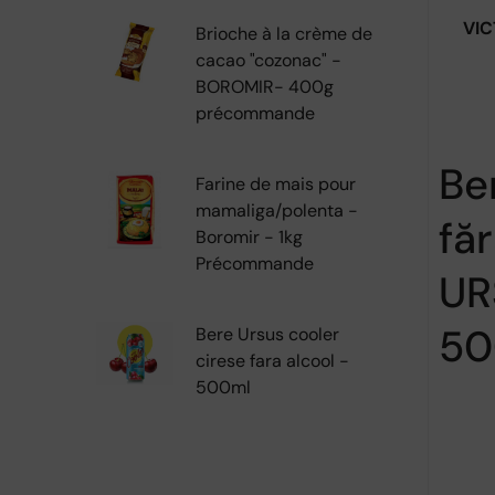
VIC
Brioche à la crème de
cacao "cozonac" -
BOROMIR- 400g
précommande
Be
Farine de mais pour
mamaliga/polenta -
făr
Boromir - 1kg
Précommande
UR
50
Bere Ursus cooler
cirese fara alcool -
500ml