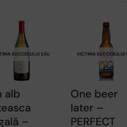
TIMA SUCCESULUI SĂU
VICTIMA SUCCESULUI
n alb
One beer
teasca
later –
gală –
PERFECT