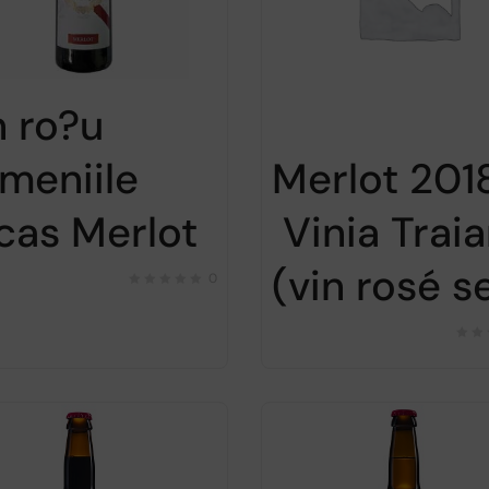
n ro?u
meniile
Merlot 201
cas Merlot
Vinia Trai
(vin rosé s
0