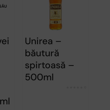
 SĂU
vei
Unirea –
băutură
spirtoasă –
500ml
0
0ml