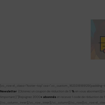
[vc_row el_class="footer-top" css=".vc_custom_1623318189129{padding-to
Newsletter
(Obtenez un coupon de réduction de 5
%
en vous abonnant)
[/
!important;}"]
Rejoignez 2000
+ abonnés
et recevez 1 code de réduction de 
[/vc_column_inner][/vc_row_inner][/vc_column][/vc_row][vc_row el_clas