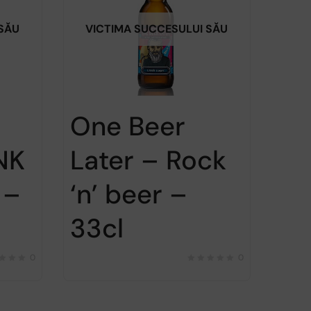
 SĂU
VICTIMA SUCCESULUI SĂU
One Beer
NK
Later – Rock
 –
‘n’ beer –
33cl
0
0