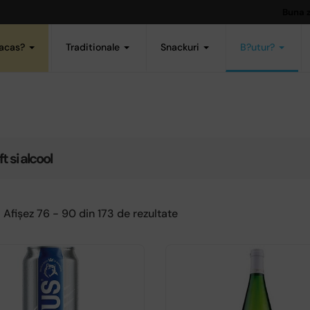
Buna 
acas?
Traditionale
Snackuri
B?utur?
t si alcool
Afișez 76 - 90 din 173 de rezultate