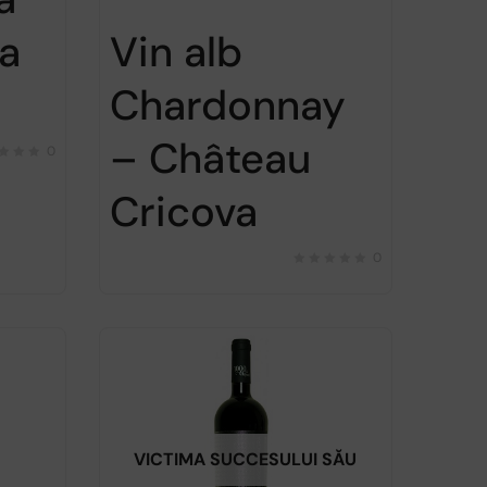
a
Vin alb
Chardonnay
– Château
0
Cricova
0
VICTIMA SUCCESULUI SĂU