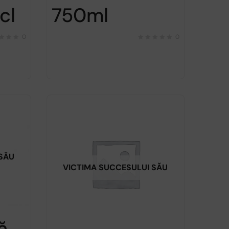
cl
750ml
0
0
 SĂU
VICTIMA SUCCESULUI SĂU
ă