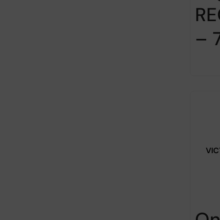
RE
– 
VIC
On