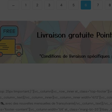
←
1
2
3
4
5
6
7
8
p: 25px !important;}"][vc_column][vc_row_inner el_class="top-footer"][
vc_column_text][/vc_column_inner][vc_column_inner width="4/12"][vc_co
5
%,
avec des nouvelles mensuelles de Transylvanie
[/vc_column_text][/vc_c
s="footer-content"][vc_column width="1/4" el_class="marg-bt-35"][tbay_