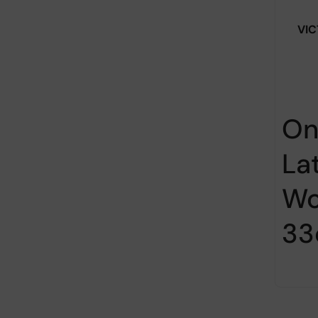
VIC
On
La
Wo
33