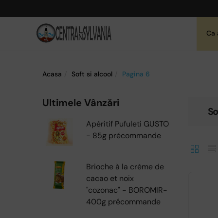
Ca 
Acasa
Soft si alcool
Pagina 6
Ultimele Vânzări
Sof
Apéritif Pufuleti GUSTO
- 85g précommande
Brioche à la crème de
cacao et noix
"cozonac" - BOROMIR-
400g précommande