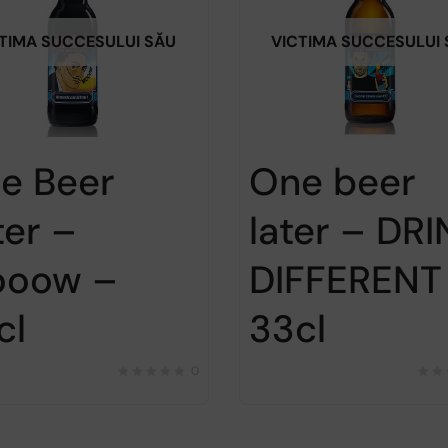
TIMA SUCCESULUI SĂU
VICTIMA SUCCESULUI
e Beer
One beer
ter –
later – DRI
oow –
DIFFERENT
cl
33cl
0