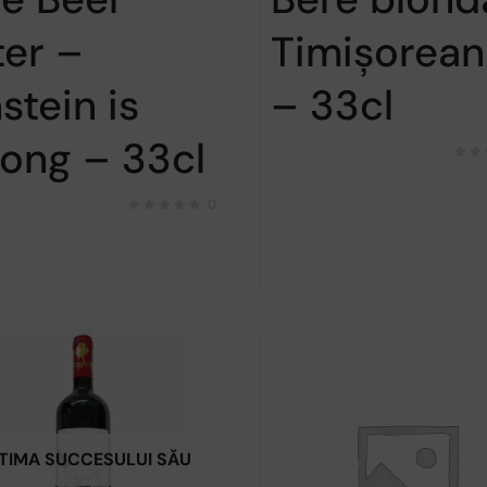
ter –
Timișorean
stein is
– 33cl
ong – 33cl
0
TIMA SUCCESULUI SĂU