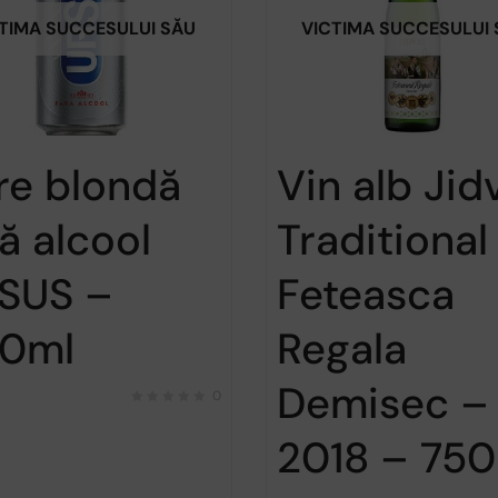
TIMA SUCCESULUI SĂU
VICTIMA SUCCESULUI
re blondă
Vin alb Jid
ă alcool
Traditional
SUS –
Feteasca
0ml
Regala
Demisec –
0
2018 – 75