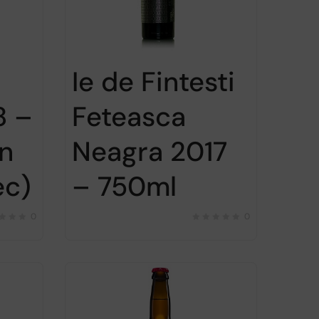
Ie de Fintesti
Feteasca
8 –
Neagra 2017
an
– 750ml
ec)
0
0