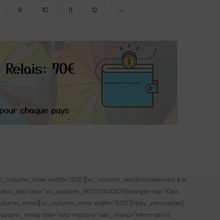
9
10
11
12
→
vc_column_inner width="3/12"][vc_column_text]
Abonnement à la
lumn_text css=".vc_custom_1670011543011{margin-top: 10px
olumn_inner][vc_column_inner width="5/12"][tbay_newsletter]
custom_menu title="Informations" nav_menu="information"