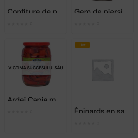
Confiture de pêches en dosette – Raureni – 20g
Gem de piersici dietetic – Raureni – 220g
0
0
Hot
VICTIMA SUCCESULUI SĂU
Ardei Capia marinat – Encon – 720gr
Épinards en saumure Raureni 700g
0
0