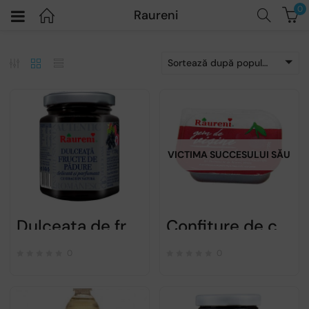
0
Raureni
Sortează după popularitatea vânzărilor
VICTIMA SUCCESULUI SĂU
Dulceata de fructe de padure – Raureni – 250gr
Confiture de cerise griotte en dosette – Raureni – 20g
0
0