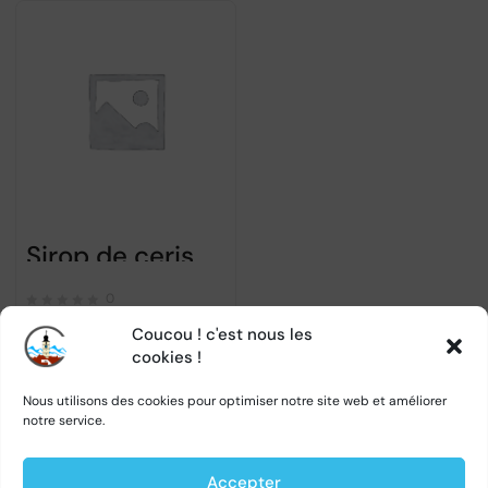
Sirop de cerises – Raureni – 500ml
0
Coucou ! c'est nous les
cookies !
←
1
2
3
4
5
6
7
Nous utilisons des cookies pour optimiser notre site web et améliorer
notre service.
8
→
Accepter