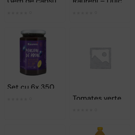
Răureni – Dulceață de gutui – 350gr
Gem de capsuni – Raureni – 370 gr
0
0
Set cu 6x 350g Magiun de prune
Tomates vertes au vinaigre “gogonele” – Raureni – 2x700gr
0
0