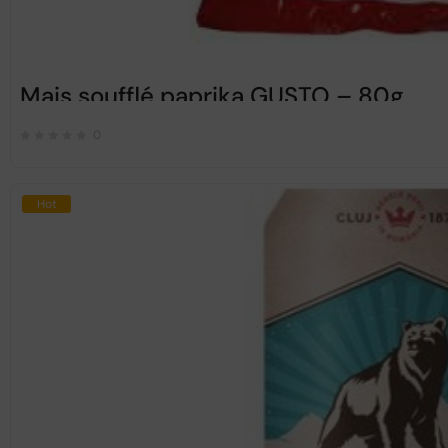
Mais soufflé paprika GUSTO – 80g
0
Hot