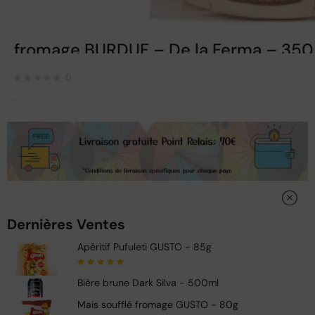
fromage BURDUF – De la Ferma – 350
0
Dernières Ventes
Apéritif Pufuleti GUSTO - 85g
Note
5.00
sur
Bière brune Dark Silva - 500ml
5
Mais soufflé fromage GUSTO - 80g