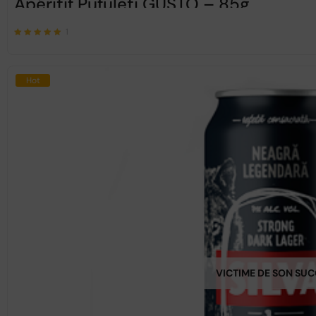
Apéritif Pufuleti GUSTO – 85g
1
Note
sur 5
5.00
Hot
VICTIME DE SON SU