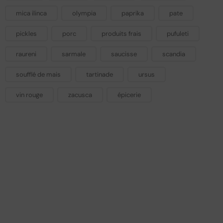
mica ilinca
olympia
paprika
pate
pickles
porc
produits frais
pufuleti
raureni
sarmale
saucisse
scandia
soufflé de mais
tartinade
ursus
vin rouge
zacusca
épicerie