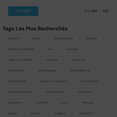
FILTRER
prix:
30€
—
70€
Tags Les Plus Recherchés
aperitif
bière
bière blonde
blouse
blouse roumaine
bol
bracelet
capricii si delicii
castron
ceramica
ceramique
champagne
champignons
charcuterie
choux en saumure
choux farçis
choux fermenté
condiments
confiture
conserve
cosmin
curly
francais
gusto
horezu
magiun
martisor