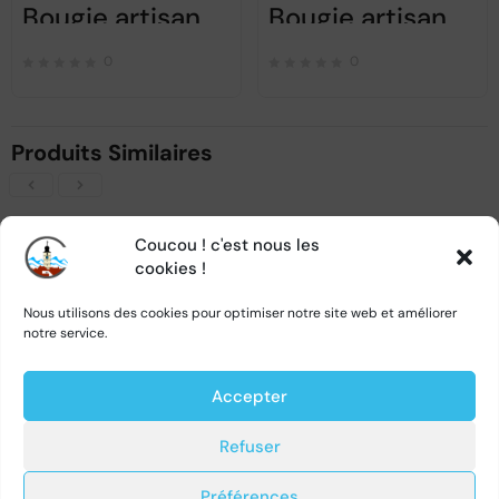
Bougie artisanale 3
Bougie artisanale 1
0
0
Produits Similaires
Coucou ! c'est nous les
cookies !
Nous utilisons des cookies pour optimiser notre site web et améliorer
notre service.
Accepter
Blouse Roumaine – Modèle Femme “Teodora” roses noires
Blouse Roumaine – Modèle Femme “Lidia”
Refuser
0
0
Préférences