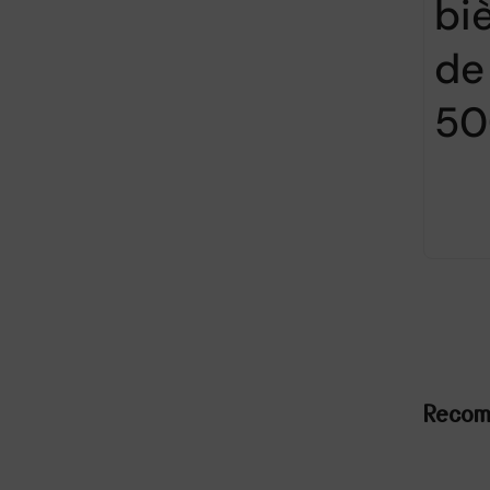
bi
de
50
Reco