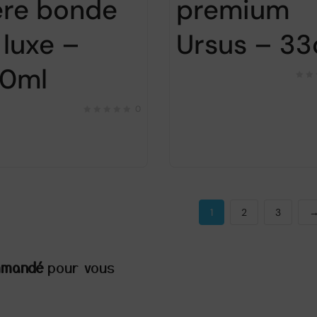
ère bonde
premium
 luxe –
Ursus – 33
0ml
0
1
2
3
mmandé
pour vous