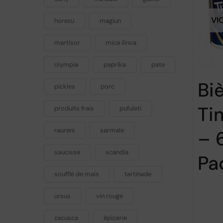
VI
horezu
magiun
martisor
mica ilinca
olympia
paprika
pate
Bi
pickles
porc
Ti
produits frais
pufuleti
raureni
sarmale
– 
saucisse
scandia
Pa
soufflé de mais
tartinade
ursus
vin rouge
zacusca
épicerie