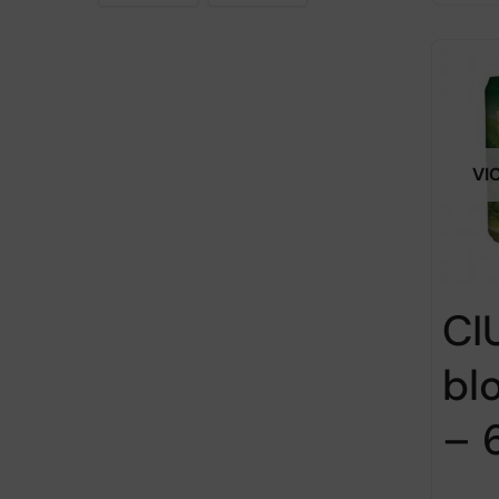
VI
CI
bl
– 