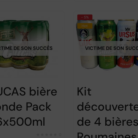
- 5%
Hot
CTIME DE SON SUCCÈS
VICTIME DE SON SUC
UCAS bière
Kit
onde Pack
découvert
6x500ml
de 4 bière
Roumaines
0