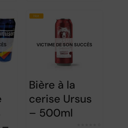
Hot
CÈS
VICTIME DE SON SUCCÈS
Bière à la
e
cerise Ursus
s
– 500ml
 –
0