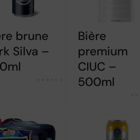
ère brune
Bière
rk Silva –
premium
0ml
CIUC –
500ml
0