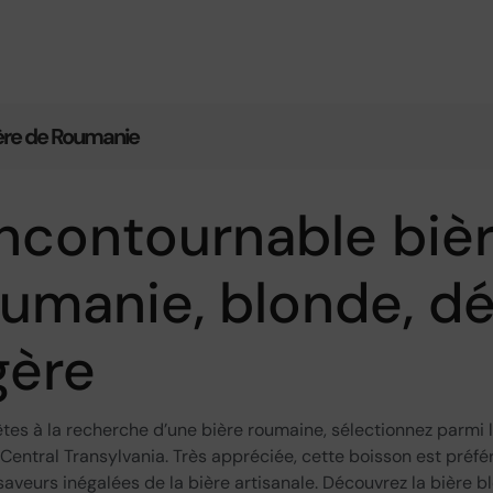
ère de Roumanie
incontournable biè
umanie, blonde, dé
gère
êtes à la recherche d’une bière roumaine, sélectionnez parmi
 Central Transylvania. Très appréciée, cette boisson est préfér
saveurs inégalées de la bière artisanale. Découvrez la bière 