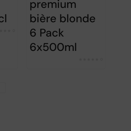
premium
cl
bière blonde
6 Pack
0
6x500ml
0
→