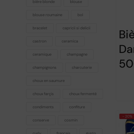
bière blonde
blouse
blouse roumaine
bol
bracelet
capricii si delicii
Bi
castron
ceramica
Da
ceramique
champagne
50
champignons
charcuterie
choux en saumure
choux farçis
choux fermenté
condiments
confiture
- 20%
conserve
cosmin
curly
francais
gusto