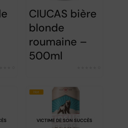
de
CIUCAS bière
blonde
roumaine –
500ml
0
0
Hot
CÈS
VICTIME DE SON SUCCÈS