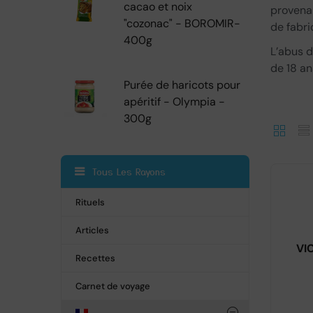
cacao et noix
provenan
"cozonac" - BOROMIR-
de fabri
400g
L’abus d
de 18 an
Purée de haricots pour
apéritif - Olympia -
300g
Tous Les Rayons
Rituels
Articles
VI
Recettes
Carnet de voyage