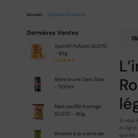
Accueil
Bière de Roumanie
Dernières Ventes
Bi
Apéritif Pufuleti GUSTO
- 85g
L’
Note
5.00
sur
5
Ro
Bière brune Dark Silva
- 500ml
lé
Mais soufflé fromage
GUSTO - 80g
Si vous 
en ligne
Brioche à la crème de
que les 