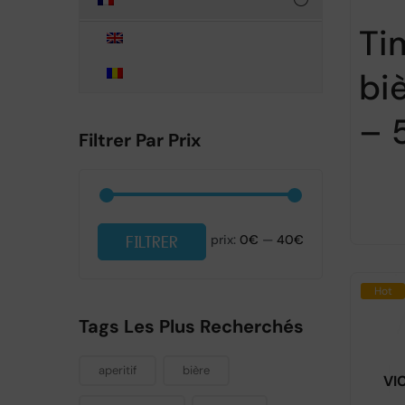
Ti
bi
– 
Filtrer Par Prix
FILTRER
prix:
0€
—
40€
Hot
Tags Les Plus Recherchés
aperitif
bière
VI