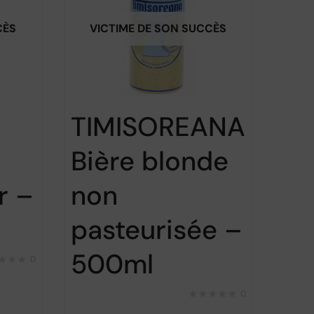
CÈS
VICTIME DE SON SUCCÈS
TIMISOREANA
Bière blonde
r –
non
pasteurisée –
500ml
0
0