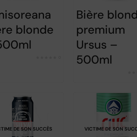
misoreana
Bière blon
ère blonde
premium
500ml
Ursus –
500ml
0
CTIME DE SON SUCCÈS
VICTIME DE SON SUC