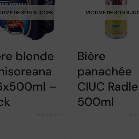
CTIME DE SON SUCCÈS
VICTIME DE SON SUC
ère blonde
Bière
misoreana
panachée
6x500ml –
CIUC Radle
ck
500ml
0