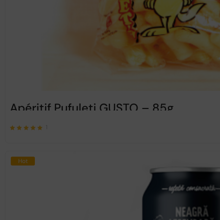
Apéritif Pufuleti GUSTO – 85g
1
Note
sur 5
5.00
Hot