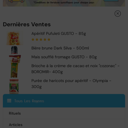
Dernières Ventes
Apéritif Pufuleti GUSTO - 85g
Note
5.00
sur
Bière brune Dark Silva - 500ml
5
Mais soufflé fromage GUSTO - 80g
Brioche à la crème de cacao et noix "cozonac" -
BOROMIR- 400g
Purée de haricots pour apéritif - Olympia -
300g
Tous Les Rayons
Rituels
Articles