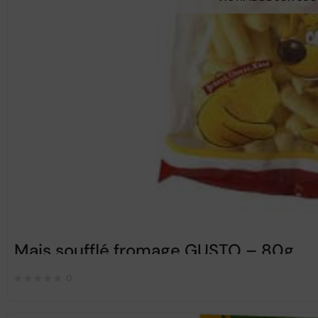
Mais soufflé fromage GUSTO – 80g
0