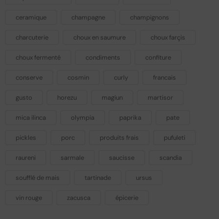
ceramique
champagne
champignons
charcuterie
choux en saumure
choux farçis
choux fermenté
condiments
confiture
conserve
cosmin
curly
francais
gusto
horezu
magiun
martisor
mica ilinca
olympia
paprika
pate
pickles
porc
produits frais
pufuleti
raureni
sarmale
saucisse
scandia
soufflé de mais
tartinade
ursus
vin rouge
zacusca
épicerie