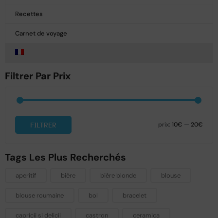
Recettes
Carnet de voyage
Filtrer Par Prix
FILTRER
prix:
10€
—
20€
Tags Les Plus Recherchés
aperitif
bière
bière blonde
blouse
blouse roumaine
bol
bracelet
capricii si delicii
castron
ceramica