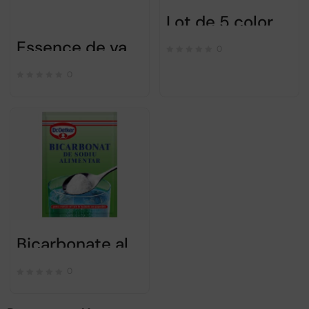
Lot de 5 colorants alimentaires rouge pour oeufs de pâques (50 oeufs)
Essence de vanille 38ml Dr Oetker
0
0
Bicarbonate alimentaire Dr Oetker – 50gr
0