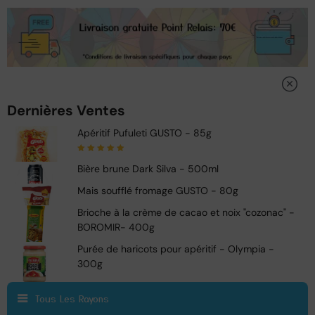
Dernières Ventes
Apéritif Pufuleti GUSTO - 85g
Note
5.00
sur
Bière brune Dark Silva - 500ml
5
Mais soufflé fromage GUSTO - 80g
Brioche à la crème de cacao et noix "cozonac" -
BOROMIR- 400g
Purée de haricots pour apéritif - Olympia -
300g
Tous Les Rayons