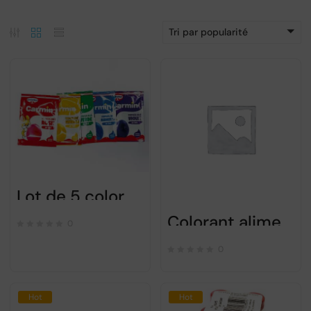
Tri par popularité
Lot de 5 colorants alimentaires rouge jaune vert bleu violet pour oeufs de paques (50 oeufs).
Colorant alimentaire violet pour paques – Dr Oetker
0
0
Hot
Hot