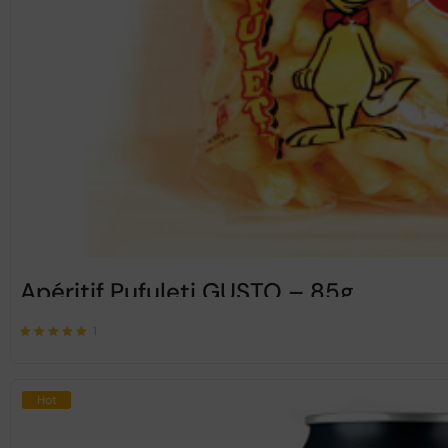
Apéritif Pufuleti GUSTO – 85g
1
Note
sur 5
5.00
Hot