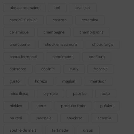
blouse roumaine
bol
bracelet
capricii si delicii
castron
ceramica
ceramique
champagne
champignons
charcuterie
choux en saumure
choux farçis
choux fermenté
condiments
confiture
conserve
cosmin
curly
francais
gusto
horezu
magiun
martisor
mica ilinca
olympia
paprika
pate
pickles
porc
produits frais
pufuleti
raureni
sarmale
saucisse
scandia
soufflé de mais
tartinade
ursus