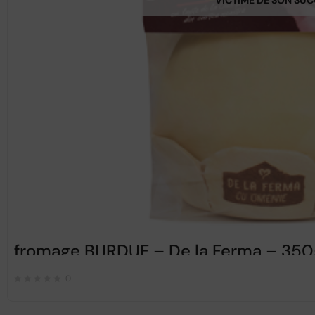
fromage BURDUF – De la Ferma – 350
0