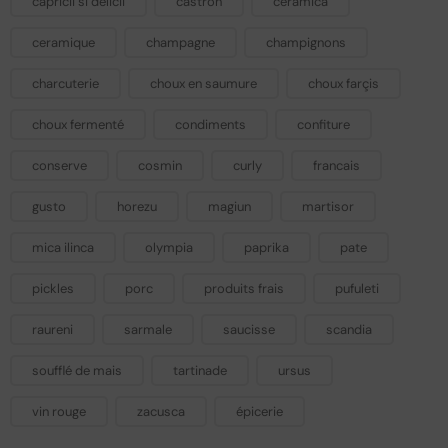
capricii si delicii
castron
ceramica
ceramique
champagne
champignons
charcuterie
choux en saumure
choux farçis
choux fermenté
condiments
confiture
conserve
cosmin
curly
francais
gusto
horezu
magiun
martisor
mica ilinca
olympia
paprika
pate
pickles
porc
produits frais
pufuleti
raureni
sarmale
saucisse
scandia
soufflé de mais
tartinade
ursus
vin rouge
zacusca
épicerie