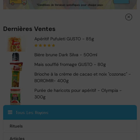
Dernières Ventes
Apéritif Pufuleti GUSTO - 85g
Note
5.00
sur
Bière brune Dark Silva - 500ml
5
Mais soufflé fromage GUSTO - 80g
Brioche à la crème de cacao et noix "cozonac" -
BOROMIR- 400g
Purée de haricots pour apéritif - Olympia -
300g
Tous Les Rayons
Rituels
Articles