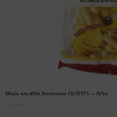
VICTIME DE SON SU
Mais soufflé fromage GUSTO – 80g
0