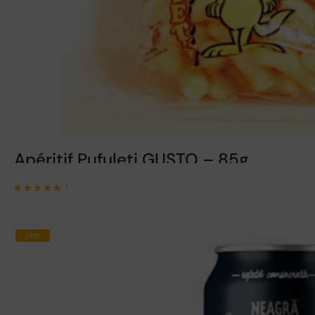
Apéritif Pufuleti GUSTO – 85g
1
Note
sur 5
5.00
Hot