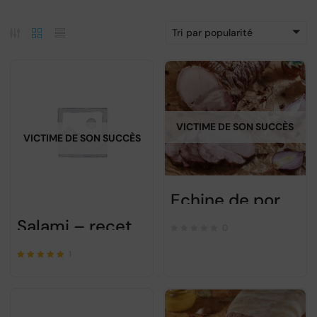
Tri par popularité
VICTIME DE SON SUCCÈS
VICTIME DE SON SUCCÈS
Echine de porc paysanne – 1Kg
Salami – recette paysanne – 500gr PRECOMMANDE
0
1
Note
sur 5
5.00