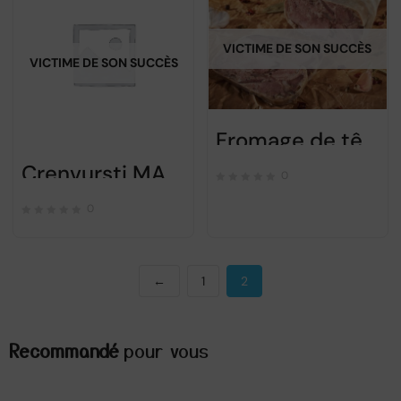
VICTIME DE SON SUCCÈS
VICTIME DE SON SUCCÈS
Fromage de tête “Toba” – 500gr PRECOMMANDE
Crenvursti MATACHE MACELARU 170gr
0
0
←
1
2
Recommandé
pour vous