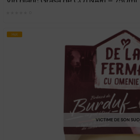
Vin blanc Grasa de COTNARI – 750ml
0
Hot
VICTIME DE SON SU