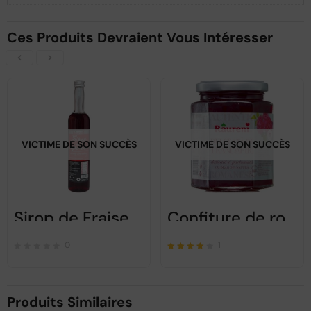
Ces Produits Devraient Vous Intéresser
VICTIME DE SON SUCCÈS
VICTIME DE SON SUCCÈS
Sirop de Fraises – Raureni – 500ml
Confiture de roses Raureni 250gr
0
1
Note
sur 5
4.00
Produits Similaires