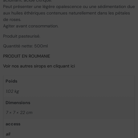
acidifiant: acide citrique.
Peut présenter une légère opalescence ou une sédimentation due
aux huiles éthériques contenues naturellement dans les pétales
de roses.
Agiter avant consommation.
Produit pasteurisé.
Quantité nette: 500ml
PRODUIT EN ROUMANIE
Voir nos autres sirops en cliquant ici
Poids
1.02 kg
Dimensions
7 × 7 × 22 cm
access
all