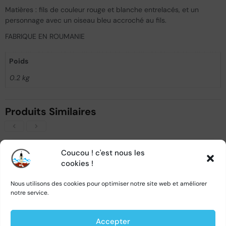
Matières : fils de couleur rouge et blanche entrelacés, et un
personnage avec un oiseau bleu accroché au fils.
FABRIQUE EN ROUMANIE
Poids
0.2 kg
Produits Similaires
Coucou ! c'est nous les
cookies !
Nous utilisons des cookies pour optimiser notre site web et améliorer
VICTIME DE SON SUCCÈS
VICTIME DE SON SUCCÈS
notre service.
Accepter