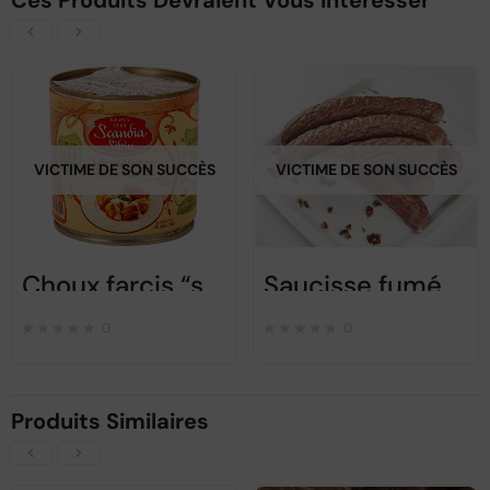
Ces Produits Devraient Vous Intéresser
VICTIME DE SON SUCCÈS
VICTIME DE SON SUCCÈS
Choux farcis “sarmale” – Scandia – 400g
Saucisse fumée aux condiments et à l’ail – Ca alta data – 450 gr
0
0
Produits Similaires