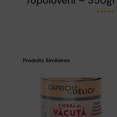
Topoloveni – 350gr
1
Note
sur
5.00
5
Produits Similaires