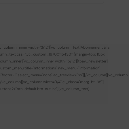
vc_column_inner width="3/12"][vc_column_text]
Abonnement à la
lumn_text css=".vc_custom_1670011543011{margin-top: 10px
olumn_inner][vc_column_inner width="5/12"][tbay_newsletter]
custom_menu title="Informations" nav_menu="information"
="footer-1" select_menu="none" ac_treeview="no"][/vc_column][vc_column
][/vc_column][vc_column width="1/4" el_class="marg-bt-35"]
 buttons2="btn-default btn-outline"][vc_column_text]
0