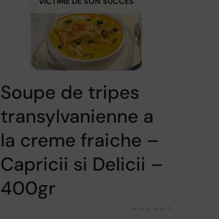
VICTIME DE SON SUCCÈS
Soupe de tripes
transylvanienne a
la creme fraiche –
Capricii si Delicii –
400gr
0