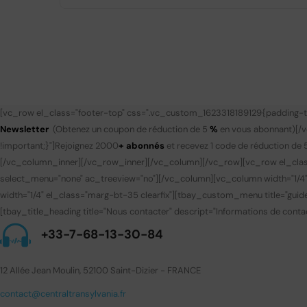
[vc_row el_class="footer-top" css=".vc_custom_1623318189129{padding-to
Newsletter
(Obtenez un coupon de réduction de 5
%
en vous abonnant)
[/
!important;}"]
Rejoignez 2000
+ abonnés
et recevez 1 code de réduction de 
[/vc_column_inner][/vc_row_inner][/vc_column][/vc_row][vc_row el_clas
select_menu="none" ac_treeview="no"][/vc_column][vc_column width="1/4
width="1/4" el_class="marg-bt-35 clearfix"][tbay_custom_menu title="gui
[tbay_title_heading title="Nous contacter" descript="Informations de contac
+33-7-68-13-30-84
12 Allée Jean Moulin, 52100 Saint-Dizier - FRANCE
contact@centraltransylvania.fr