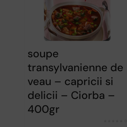
soupe
transylvanienne de
veau – capricii si
delicii – Ciorba –
400gr
0