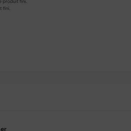
produit fini.
fini.
ser