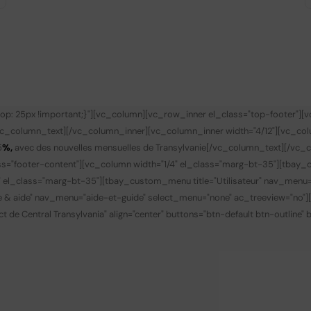
p: 25px !important;}"][vc_column][vc_row_inner el_class="top-footer"][
vc_column_text][/vc_column_inner][vc_column_inner width="4/12"][vc_co
5
%,
avec des nouvelles mensuelles de Transylvanie
[/vc_column_text][/vc_c
s="footer-content"][vc_column width="1/4" el_class="marg-bt-35"][tbay_
" el_class="marg-bt-35"][tbay_custom_menu title="Utilisateur" nav_menu
de & aide" nav_menu="aide-et-guide" select_menu="none" ac_treeview="no"
t de Central Transylvania" align="center" buttons="btn-default btn-outline"