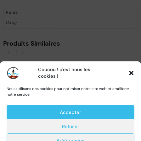
Poids
0.1 kg
Produits Similaires
Coucou ! c'est nous les
cookies !
Nous utilisons des cookies pour optimiser notre site web et améliorer
VICTIME DE SON SUCCÈS
notre service.
Accepter
Vedda – infusion de fruits de cassis – 75gr
Soupe de boulettes de viande Transylvanienne – Capricii si Delicii – 400gr
Refuser
2
0
Préférences