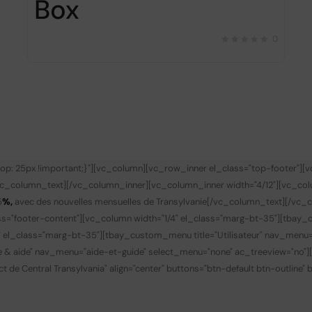
Box
0
p: 25px !important;}"][vc_column][vc_row_inner el_class="top-footer"][
vc_column_text][/vc_column_inner][vc_column_inner width="4/12"][vc_co
5
%,
avec des nouvelles mensuelles de Transylvanie
[/vc_column_text][/vc_c
s="footer-content"][vc_column width="1/4" el_class="marg-bt-35"][tbay_
" el_class="marg-bt-35"][tbay_custom_menu title="Utilisateur" nav_menu
de & aide" nav_menu="aide-et-guide" select_menu="none" ac_treeview="no"
t de Central Transylvania" align="center" buttons="btn-default btn-outline"