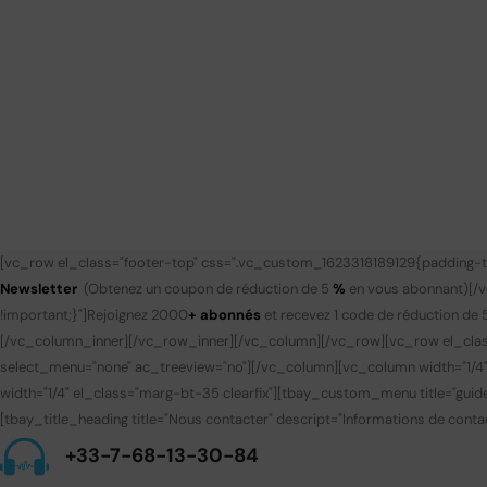
[vc_row el_class="footer-top" css=".vc_custom_1623318189129{padding-to
Newsletter
(Obtenez un coupon de réduction de 5
%
en vous abonnant)
[/
!important;}"]
Rejoignez 2000
+ abonnés
et recevez 1 code de réduction de 
[/vc_column_inner][/vc_row_inner][/vc_column][/vc_row][vc_row el_clas
select_menu="none" ac_treeview="no"][/vc_column][vc_column width="1/4
width="1/4" el_class="marg-bt-35 clearfix"][tbay_custom_menu title="gui
[tbay_title_heading title="Nous contacter" descript="Informations de contac
+33-7-68-13-30-84