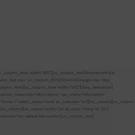
vc_column_inner width="3/12"][vc_column_text]
Abonnement à la
lumn_text css=".vc_custom_1670011543011{margin-top: 10px
olumn_inner][vc_column_inner width="5/12"][tbay_newsletter]
custom_menu title="Informations" nav_menu="information"
="footer-1" select_menu="none" ac_treeview="no"][/vc_column][vc_column
][/vc_column][vc_column width="1/4" el_class="marg-bt-35"]
 buttons2="btn-default btn-outline"][vc_column_text]