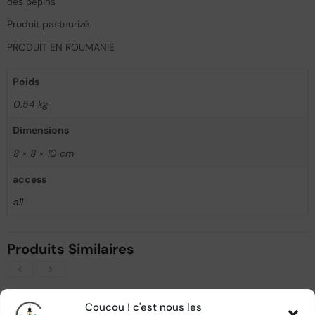
des pépins
Produit pasteurizé.
PRODUIT EN ROUMANIE
Poids
0.54 kg
Dimensions
8 × 8 × 10 cm
access
all
Produits Similaires
Coucou ! c'est nous les