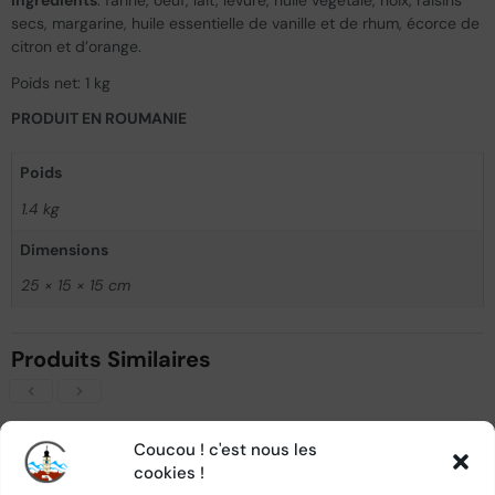
Ingrédients
: farine, oeuf, lait, levure, huile végétale, noix, raisins
secs, margarine, huile essentielle de vanille et de rhum, écorce de
citron et d’orange.
Poids net: 1 kg
PRODUIT EN ROUMANIE
Poids
1.4 kg
Dimensions
25 × 15 × 15 cm
Produits Similaires
- 10%
Coucou ! c'est nous les
cookies !